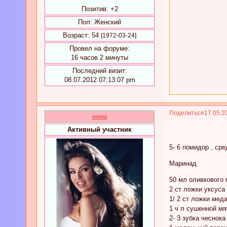
Позитив:
+2
Пол:
Женский
Возраст:
54
[1972-03-24]
Провел на форуме:
16 часов 2 минуты
Последний визит:
08.07.2012 07:13:07 pm
Поделиться
17.05.2
emmi
Активный участник
5- 6 помидор , ср
Маринад
50 мл оливкового 
2 ст ложки уксуса
1/ 2 ст ложки мед
1 ч л сушенной мя
2- 3 зубка чеснока