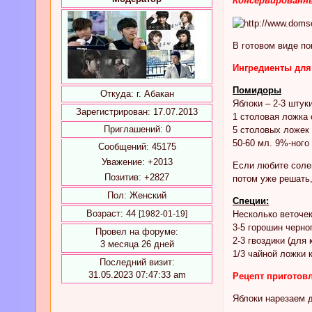
Консервированн
В готовом виде п
Ингредиенты для
Помидоры
Откуда:
г. Абакан
Яблоки – 2-3 штук
Зарегистрирован
: 17.07.2013
1 столовая ложка
Приглашений:
0
5 столовых ложек
50-60 мл. 9%-ного
Сообщений:
45175
Уважение:
+2013
Если любите солен
Позитив:
+2827
потом уже решать,
Пол:
Женский
Специи:
Возраст:
44
[1982-01-19]
Несколько веточе
3-5 горошин черно
Провел на форуме:
2-3 гвоздики (для
3 месяца 26 дней
1/3 чайной ложки 
Последний визит:
31.05.2023 07:47:33 am
Рецепт приготов
Яблоки нарезаем 