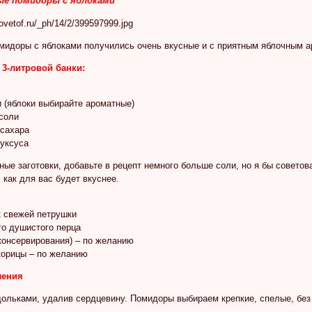
ые помидоры с яблоками
омидоры с яблоками получились очень вкусные и с приятным яблочным а
 3-литровой банки:
и (яблоки выбирайте ароматные)
 соли
 сахара
 уксуса
ые заготовки, добавьте в рецепт немного больше соли, но я бы советов
 как для вас будет вкуснее.
к свежей петрушки
го душистого перца
 консервирования) – по желанию
корицы – по желанию
ления
дольками, удалив сердцевину. Помидоры выбираем крепкие, спелые, без