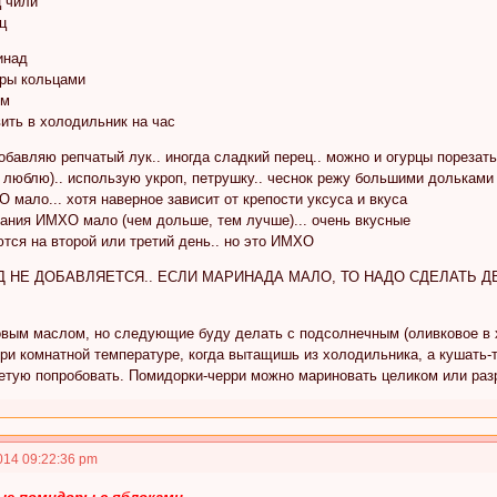
ц чили
ц
инад
оры кольцами
ом
вить в холодильник на час
обавляю репчатый лук.. иногда сладкий перец.. можно и огурцы порезать..
е люблю).. использую укроп, петрушку.. чеснок режу большими дольками
О мало... хотя наверное зависит от крепости уксуса и вкуса
вания ИМХО мало (чем дольше, тем лучше)... очень вкусные
тся на второй или третий день.. но это ИМХО
 НЕ ДОБАВЛЯЕТСЯ.. ЕСЛИ МАРИНАДА МАЛО, ТО НАДО СДЕЛАТЬ ДВОЙН
вым маслом, но следующие буду делать с подсолнечным (оливковое в х
при комнатной температуре, когда вытащишь из холодильника, а кушать-т
етую попробовать. Помидорки-черри можно мариновать целиком или разр
014 09:22:36 pm