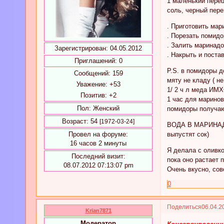
1 маленький пере
соль, черный пере
. Приготовить мар
. Порезать помид
. Залить маринад
Зарегистрирован
: 04.05.2012
. Накрыть и поста
Приглашений:
0
P.S. в помидоры д
Сообщений:
159
мяту не кладу ( н
Уважение:
+53
1/ 2 ч л меда ИМХ
Позитив:
+2
1 час для марино
Пол:
Женский
помидоры получаю
Возраст:
54
[1972-03-24]
ВОДА В МАРИНАД
выпустят сок)
Провел на форуме:
16 часов 2 минуты
Я делала с оливко
Последний визит:
пока оно растает 
08.07.2012 07:13:07 pm
Очень вкусно, сов
0
Поделиться
06.04.2
Krian7871
Модератор