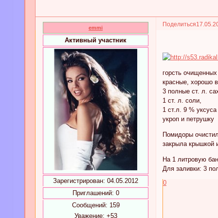
Поделиться
17.05.2
emmi
Активный участник
горсть очищенных
красные, хорошо 
3 полные ст. л. са
1 ст. л. соли,
1 ст.л. 9 % уксуса
укроп и петрушку
Помидоры очистил
закрыла крышкой и
На 1 литровую ба
Для заливки: 3 пол
Зарегистрирован
: 04.05.2012
0
Приглашений:
0
Сообщений:
159
Уважение:
+53