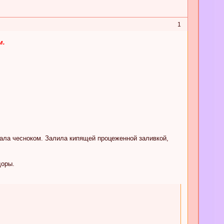
1
м.
пала чесноком. Залила кипящей процеженной заливкой,
доры.