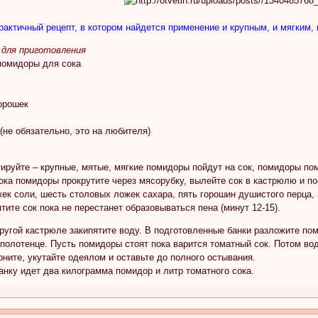
рактичный рецепт, в котором найдется применение и крупным, и мягким
для приготовления
помидоры для сока
орошек
 (не обязательно, это на любителя)
руйте – крупные, мятые, мягкие помидоры пойдут на сок, помидоры пом
ка помидоры прокрутите через мясорубку, вылейте сок в кастрюлю и пос
ек соли, шесть столовых ложек сахара, пять горошин душистого перца, ш
ятите сок пока не перестанет образовываться пена (минут 12-15).
угой кастрюле закипятите воду. В подготовленные банки разложите пом
полотенце. Пусть помидоры стоят пока варится томатный сок. Потом во
рните, укутайте одеялом и оставьте до полного остывания.
анку идет два килограмма помидор и литр томатного сока.