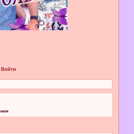
Войти
ения