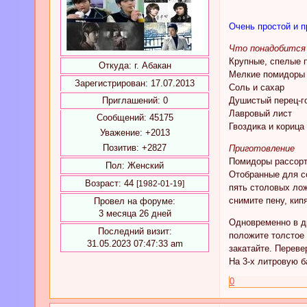
Очень простой и п
Что понадобится 
Крупные, спелые 
Откуда:
г. Абакан
Мелкие помидоры
Зарегистрирован
: 17.07.2013
Соль и сахар
Приглашений:
0
Душистый перец-г
Лавровый лист
Сообщений:
45175
Гвоздика и корица
Уважение:
+2013
Позитив:
+2827
Приготовление
Помидоры рассорти
Пол:
Женский
Отобранные для со
Возраст:
44
[1982-01-19]
пять столовых лож
снимите пену, кип
Провел на форуме:
3 месяца 26 дней
Одновременно в др
Последний визит:
положите толстое 
31.05.2023 07:47:33 am
закатайте. Переве
На 3-х литровую б
0