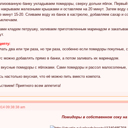
илизованную банку укладываем помидоры, сверху дольки яблок. Первый
, накрываем железными крышками и оставляем на 20 минут. Затем воду 
 минут 15-20. Сливаем воду из банок в кастрюлю, добавляем сахар и со
выключаем.
рами кладем петрушку, заливаем приготовленным маринадом и закатыва
ут.
цепту:
ать два или три раза, но три раза, особенно если помидоры покупные, 
ус можно добавлять прямо в банки, а потом заливать их маринадом.
 вкусные помидоры с яблоками. Сами помидоры и рассол малосоленые,
ь настолько вкусная, что её можно пить вместо компота.
ьствием! Приятного всем аппетита!
014 09:38:38 am
Помидоры в собственном соку на