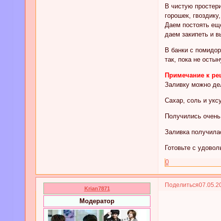
В чистую простер
горошек, гвоздику
Даем постоять еще
даем закипеть и 
В банки с помидо
так, пока не остын
Примечание к ре
Заливку можно дел
Сахар, соль и укс
Получились очень
Заливка получилас
Готовьте с удовол
0
Поделиться
07.05.2
Krian7871
Модератор