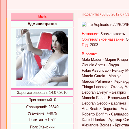
Поделиться
08.05.2012 07:5
Maria
Администратор
Название:
Знаменитость
Оригинальное название:
C
Год:
2003
В ролях:
Malu Mader - Мария Клара
Claudia Abreu - Лаура
Fabio Assuncao - Ренату 
Marcio Garcia - Маркус
Marcos Palmeira - Фернан
Thiago Lacerda - Отавиу А
Deborah Evelyn - Беатриз
Зарегистрирован
: 14.07.2010
Marcelo Faria - Владимир 
Приглашений:
0
Deborah Secco - Дарлени
Сообщений:
25349
Ana Beatriz Nogueira - Ана
Уважение:
+4075
Roberto Bonfim - Салвадор
Позитив:
+1972
Daniel Dantas - Адемар С
Alexandre Borges - Кристи
Пол:
Женский