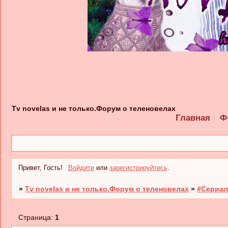
Tv novelas и не только.Форум о теленовелах
Главная
Ф
Привет, Гость!
Войдите
или
зарегистрируйтесь
.
»
Tv novelas и не только.Форум о теленовелах
»
#Сериал
Страница:
1