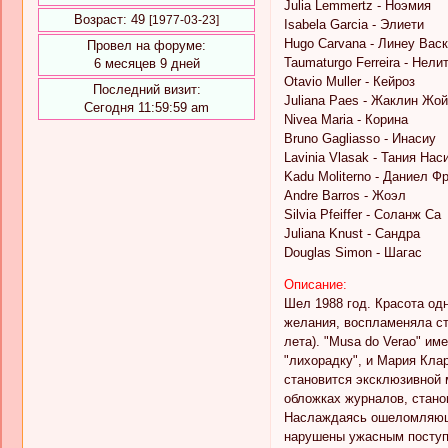
Julia Lemmertz - Ноэмия
Возраст:
49
[1977-03-23]
Isabela Garcia - Элиети
Hugo Carvana - Линеу Вас
Провел на форуме:
Taumaturgo Ferreira - Нели
6 месяцев 9 дней
Otavio Muller - Кейроз
Последний визит:
Juliana Paes - Жаклин Жой
Сегодня 11:59:59 am
Nivea Maria - Корина
Bruno Gagliasso - Инасиу
Lavinia Vlasak - Тания На
Kadu Moliterno - Даниел Ф
Andre Barros - Жоэл
Silvia Pfeiffer - Соланж Са
Juliana Knust - Сандра
Douglas Simon - Шагас
Описание:
Шел 1988 год. Красота од
желания, воспламеняла ст
лета). "Musa do Verao" им
"лихорадку", и Мария Кла
становится эксклюзивной 
обложках журналов, стано
Наслаждаясь ошеломляющи
нарушены ужасным поступк