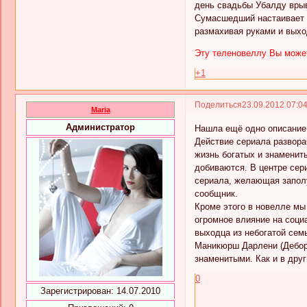
день свадьбы Убалду врыв
Сумасшедший настаивает н
размахивая руками и выхо
Эту теленовеллу Вы может
+1
Поделиться
23.09.2012 07:0
Maria
Администратор
Нашла ещё одно описание
Действие сериала развора
жизнь богатых и знамениты
добиваются. В центре сер
сериала, желающая заполу
сообщник.
Кроме этого в новелле мы
огромное влияние на соци
выходца из небогатой сем
Маникюрш Дарлени (Дебора
знаменитыми. Как и в друг
0
Зарегистрирован
: 14.07.2010