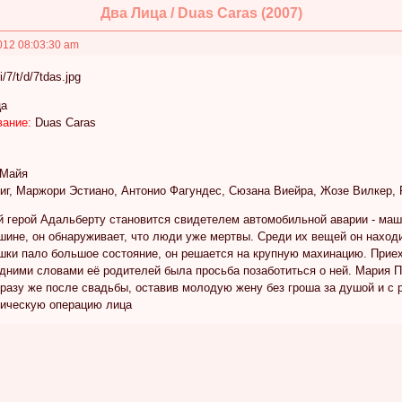
Два Лица / Duas Caras (2007)
012 08:03:30 am
ца
вание:
Duas Caras
Майя
г, Маржори Эстиано, Антонио Фагундес, Сюзана Виейра, Жозе Вилкер, Р
 герой Адальберту становится свидетелем автомобильной аварии - маш
шине, он обнаруживает, что люди уже мертвы. Среди их вещей он нахо
ушки пало большое состояние, он решается на крупную махинацию. Прие
едними словами её родителей была просьба позаботиться о ней. Мария 
разу же после свадьбы, оставив молодую жену без гроша за душой и с 
тическую операцию лица