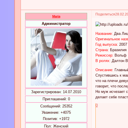
Поделиться
28.02.2
Maria
Администратор
Название:
Два Ли
Оригинальное наз
Год выпуска:
2007
Страна:
Бразилия
Режиссер:
Вольф 
В ролях:
Далтон Ви
Описание:
Главный
Спустившись к ма
что на плечи дев
говорит, что посл
Но муж исчезает с
Зарегистрирован
: 14.07.2010
делает себе плас
Приглашений:
0
0
Сообщений:
25352
Уважение:
+4075
Позитив:
+1972
Пол:
Женский