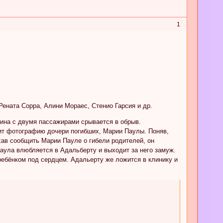
1
ената Сорра, Алини Мораес, Стенио Гарсия и др.
ина с двумя пассажирами срывается в обрыв.
дит фотографию дочери погибших, Марии Паулы. Поняв,
хав сообщить Марии Пауле о гибели родителей, он
Паула влюбляется в Адальберту и выходит за него замуж.
ребёнком под сердцем. Адальерту же ложится в клинику и