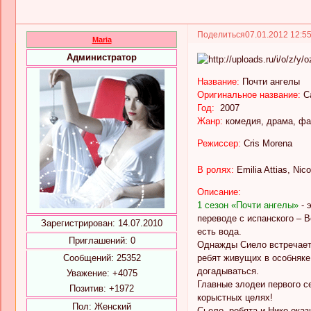
Поделиться
07.01.2012 12:5
Maria
Администратор
Название:
Почти ангелы
Оригинальное название:
C
Год:
2007
Жанр:
комедия, драма, фа
Режиссер:
Cris Morena
В ролях:
Emilia Attias, Ni
Описание:
1 сезон «Почти ангелы»
- 
переводе с испанского – В
Зарегистрирован
: 14.07.2010
есть вода.
Приглашений:
0
Однажды Сиело встречает 
Сообщений:
25352
ребят живущих в особняке
догадываться.
Уважение:
+4075
Главные злодеи первого се
Позитив:
+1972
корыстных целях!
Пол:
Женский
Сьело, ребята и Нико оказ