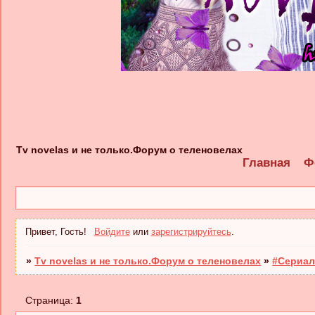
Tv novelas и не только.Форум о теленовелах
Главная
Ф
Привет, Гость!
Войдите
или
зарегистрируйтесь
.
»
Tv novelas и не только.Форум о теленовелах
»
#Сериал
Страница:
1