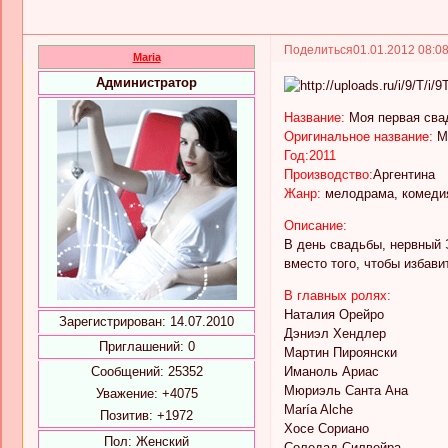
Поделиться
01.01.2012 08:0
Maria
Администратор
Название:
Моя первая сва
Оригинальное название:
Mi
Год:2011
Производство:
Аргентина
Жанр:
мелодрама, комеди
Описание:
В день свадьбы, нервный 
вместо того, чтобы избави
В главных ролях:
Наталия Орейро
Зарегистрирован
: 14.07.2010
Дэниэл Хендлер
Приглашений:
0
Мартин Пироянски
Сообщений:
25352
Иманоль Ариас
Мюриэль Санта Ана
Уважение:
+4075
María Alche
Позитив:
+1972
Хосе Сориано
Пол:
Женский
Соледад Силвейра