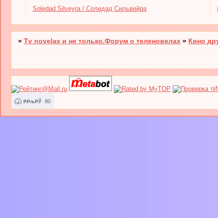
Soledad Silveyra / Соледад Сильвейра
»
Tv novelas и не только.Форум о теленовелах
»
Кино др
80
РРљРЎ