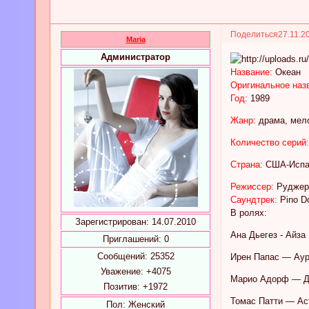
Поделиться
27.11.2
Maria
Администратор
Название:
Океан
Оригинальное наз
Год:
1989
Жанр:
драма, мел
Количество серий:
Страна:
США-Испан
Режиссер:
Руджер
Саундтрек:
Pino Do
В ролях:
Зарегистрирован
: 14.07.2010
Ана Дьегез - Айза
Приглашений:
0
Сообщений:
25352
Ирен Папас — Ау
Уважение:
+4075
Марио Адорф — Д
Позитив:
+1972
Томас Патти — Ас
Пол:
Женский