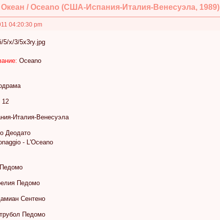
Океан / Oceano (США-Испания-Италия-Венесуэла, 1989)
011 04:20:30 pm
вание:
Oceano
одрама
12
ия-Италия-Венесуэла
о Деодато
naggio - L'Oceano
 Педомо
релия Педомо
амиан Сентено
трубол Педомо