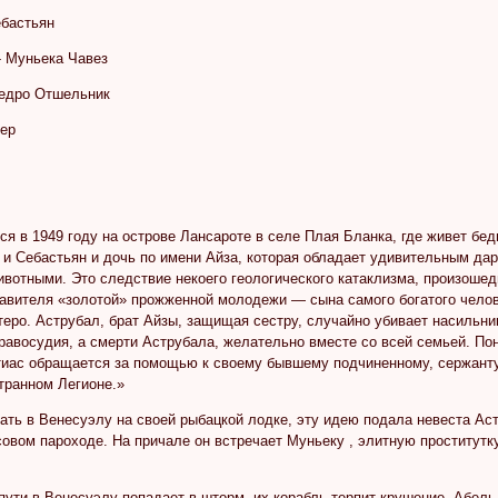
ебастьян
- Муньека Чавез
Педро Отшельник
гер
я в 1949 году на острове Лансароте в селе Плая Бланка, где живет бе
 и Себастьян и дочь по имени Айза, которая обладает удивительным да
ивотными. Это следствие некоего геологического катаклизма, произоше
авителя «золотой» прожженной молодежи — сына самого богатого челов
еро. Аструбал, брат Айзы, защищая сестру, случайно убивает насильни
равосудия, а смерти Аструбала, желательно вместе со всей семьей. По
тиас обращается за помощью к своему бывшему подчиненному, сержанту
транном Легионе.»
ть в Венесуэлу на своей рыбацкой лодке, эту идею подала невеста Аст
овом пароходе. На причале он встречает Муньеку , элитную проститутк
ути в Венесуэлу попадает в шторм, их корабль терпит крушение, Абель