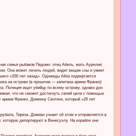
дная семья рыбаков Педомо: отец Абель, мать Аурелия,
ром. Она может лечить людей, видит вещие сны и умеет
дшего «200 лет назад». Однажды Айза подвергается
ека на острове (в прошлом — капитана армии Франко)
ка. Полиция ищет убийцу по всему острову, однако дон
нимая, что не сможет достигнуть своей цели с помощью
 армии Франко, Домиану Сентено, который «28 лет
рубала, Тереза. Домиан узнает об этом и отправляется в
у, которую депортируют в Венесуэлу. На корабле они
 Педомо погибает. Аурелия оказывается в больнице,