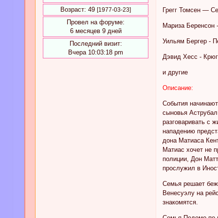
Возраст:
49
[1977-03-23]
Грегг Томсен — С
Провел на форуме:
Мариза Беренсон 
6 месяцев 9 дней
Уильям Бергер - 
Последний визит:
Вчера 10:03:18 pm
Дэвид Хесс - Крю
и другие
Описание:
События начинаютс
сыновья Аструбал
разговаривать с ж
нападению предст
дона Матиаса Кент
Матиас хочет не п
полиции, Дон Мат
прослужил в Инос
Семья решает бежа
Венесуэлу на рейс
знакомятся.
Семья Педомо по п