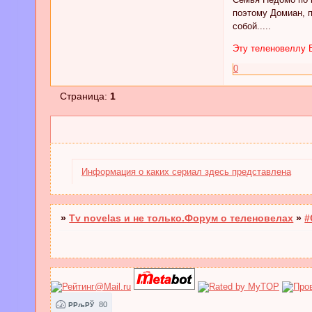
поэтому Домиан, п
собой.....
Эту теленовеллу В
0
Страница:
1
Информация о каких сериал здесь представлена
»
Tv novelas и не только.Форум о теленовелах
»
#
80
РРљРЎ