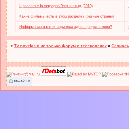
Il peccato e la vergogna/Грех и стыд (2010)
Какие фильмы есть в этом разделе? (разные страны)
Информация о каких сериалах здесь представлена?
»
Tv novelas и не только.Форум о теленовелах
»
Сериалы
80
РРљРЎ