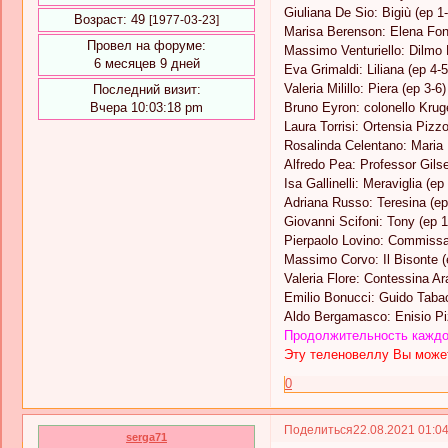
Giuliana De Sio: Bigiù (ep 1-
Возраст:
49
[1977-03-23]
Marisa Berenson: Elena Fon
Провел на форуме:
Massimo Venturiello: Dilmo 
6 месяцев 9 дней
Eva Grimaldi: Liliana (ep 4-5
Valeria Milillo: Piera (ep 3-6)
Последний визит:
Вчера 10:03:18 pm
Bruno Eyron: colonello Kruge
Laura Torrisi: Ortensia Pizzo
Rosalinda Celentano: Maria Pi
Alfredo Pea: Professor Gilse
Isa Gallinelli: Meraviglia (ep
Adriana Russo: Teresina (ep
Giovanni Scifoni: Tony (ep 1
Pierpaolo Lovino: Commissar
Massimo Corvo: Il Bisonte (
Valeria Flore: Contessina Ar
Emilio Bonucci: Guido Tabac
Aldo Bergamasco: Enisio Pi
Продолжительность каждой
Эту теленовеллу Вы может
0
Поделиться
22.08.2021 01:0
serga71