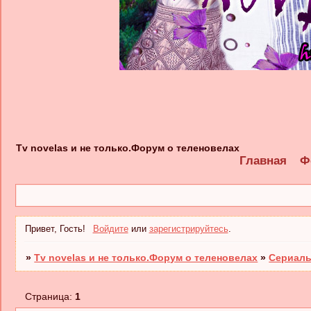
Tv novelas и не только.Форум о теленовелах
Главная
Ф
Привет, Гость!
Войдите
или
зарегистрируйтесь
.
»
Tv novelas и не только.Форум о теленовелах
»
Сериалы
Страница:
1