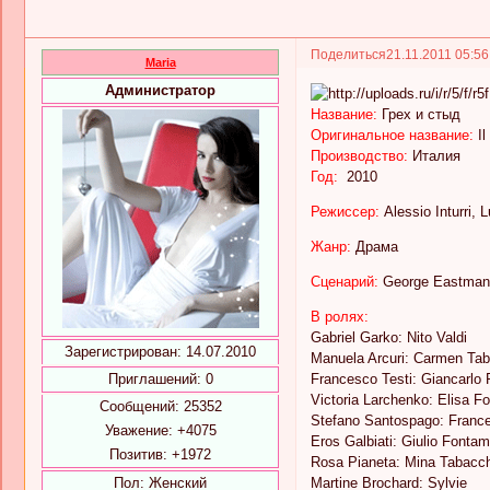
Поделиться
21.11.2011 05:5
Maria
Администратор
Название:
Грех и стыд
Оригинальное название:
Il
Производство:
Италия
Год:
2010
Режиссер:
Alessio Inturri, L
Жанр:
Драма
Сценарий:
George Eastman,
В ролях:
Gabriel Garko: Nito Valdi
Зарегистрирован
: 14.07.2010
Manuela Arcuri: Carmen Tab
Приглашений:
0
Francesco Testi: Giancarlo
Victoria Larchenko: Elisa F
Сообщений:
25352
Stefano Santospago: Franc
Уважение:
+4075
Eros Galbiati: Giulio Fontam
Позитив:
+1972
Rosa Pianeta: Mina Tabacch
Пол:
Женский
Martine Brochard: Sylvie