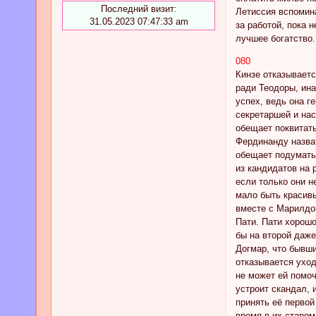
Последний визит:
Летиссия вспомина
31.05.2023 07:47:33 am
за работой, пока 
лучшее богатство.
080
Кинзе отказываетс
ради Теодоры, ина
успех, ведь она г
секретаршей и нас
обещает поквитать
Фердинанду назват
обещает подумать.
из кандидатов на 
если только они н
мало быть красивы
вместе с Марилдой
Пати. Пати хорошо
бы на второй даже
Догмар, что бывши
отказывается уход
не может ей помоч
устроит скандал, 
принять её первой
время в их старом