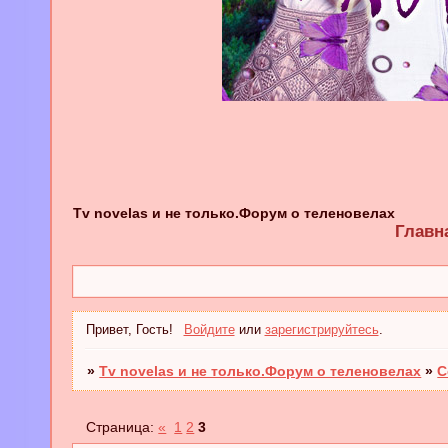
Tv novelas и не только.Форум о теленовелах
Главн
Привет, Гость!
Войдите
или
зарегистрируйтесь
.
»
Tv novelas и не только.Форум о теленовелах
»
С
Страница:
«
1
2
3