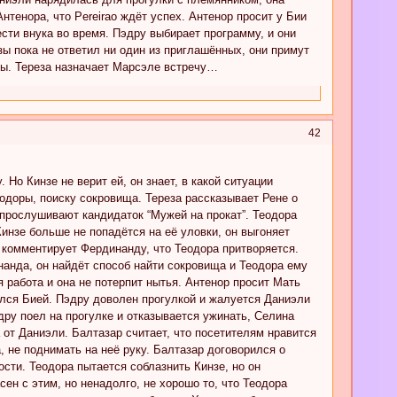
Антенора, что Pereirao ждёт успех. Антенор просит у Бии
ести внука во время. Пэдру выбирает программу, и они
зы пока не ответил ни один из приглашённых, они примут
ды. Тереза назначает Марсэле встречу…
42
Но Кинзе не верит ей, он знает, в какой ситуации
одоры, поиску сокровища. Тереза рассказывает Рене о
й прослушивают кандидаток “Мужей на прокат”. Теодора
Кинзе больше не попадётся на её уловки, он выгоняет
 комментирует Фердинанду, что Теодора притворяется.
анда, он найдёт способ найти сокровища и Теодора ему
 работа и она не потерпит нытья. Антенор просит Мать
вался Бией. Пэдру доволен прогулкой и жалуется Даниэли
дру поел на прогулке и отказывается ужинать, Селина
 от Даниэли. Балтазар считает, что посетителям нравится
, не поднимать на неё руку. Балтазар договорился о
сти. Теодора пытается соблазнить Кинзе, но он
сен с этим, но ненадолго, не хорошо то, что Теодора