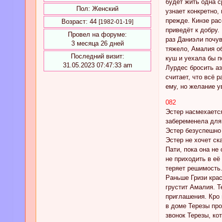
будет жить одна с
Пол:
Женский
узнает конкретно,
прежде. Кинзе рас
Возраст:
44
[1982-01-19]
приведёт к добру.
Провел на форуме:
раз Даниэли почув
3 месяца 26 дней
тяжело, Амалия об
Последний визит:
куш и уехала бы п
31.05.2023 07:47:33 am
Лурдес бросить аз
считает, что всё 
ему, но желание у
082
Эстер насмехается
забеременела для 
Эстер безуспешно 
Эстер не хочет ск
Пати, пока она не
не приходить в её
теряет решимость.
Раньше Гризи крас
грустит Амалия. Т
приглашения. Кро 
в доме Терезы про
звонок Терезы, ко