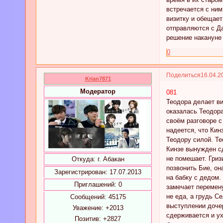
встречается с ним
визитку и обещает
отправляются с Да
решение накануне 
0
Поделиться
16.04.2
Krian7871
Модератор
081
Теодора делает ви
оказалась Теодора
своём разговоре с
надеется, что Кин
Теодору силой. Те
Кинзе вынужден с
не помешает. Гриз
Откуда:
г. Абакан
позвонить Бие, он
Зарегистрирован
: 17.07.2013
на бабку с дедом.
Приглашений:
0
замечает перемену
не еда, а грудь С
Сообщений:
45175
выступлении дочер
Уважение:
+2013
сдерживается и ух
Позитив:
+2827