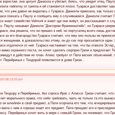
 взрослая, она целует Даниэла и убегает, боясь, что увидит отец. Паул
пила таблетку от гриппа и ей становится плохо. Гуараси доставляет зак
м, что уже давно не виделась с Гуараси. Даниэли приехала, как только
раси поехать к Паулу и сообщить ему о случившемся. Даниэли считает 
аси знает семейство Velmont и знает где они живут, он рассказывает о с
го. Паулу называет Даниэли “Доктором Франкенштейн”, но Гуараси увере
араси, она решила, что он пришел к ней, но португалец всего лишь дос
аси за его благородство Гуараси считает, что ему оно пользы не принос
я женщинам, в доказательство этому, он до сих пор просыпается один. 
раси отдолился от неё. Гуараси настаивает на том, что бы отвезти Эсте
 мимо охранного поста, он хочет сделать сюрприз Гризи и предлогает Т
приведут в действие их план. Алекс требует от Пати веских объяснений, 
рт. Перейринья с Теодорой появляются в доме Гризи…
020 08:13:55 pm
и Теодору и Перейринью, без спроса Ирис с Алисси. Гризи считает, что 
 нет морального права, что либо требовать, мать не только та кто вынас
о он влюблён в свой предмет, а Пати огорчила его тем, что игнорировала
и мила с ним и хорошо знает его предмет. Пати прощает его и присоедин
ексу. Перейринья хочет жить в мире с семьёй Гризи, он понимает, что Гр