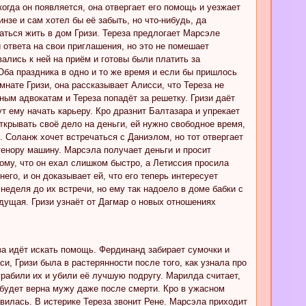
 когда он появляется, она отвергает его помощь и уезжает
инзе и сам хотел бы её забыть, но что-нибудь, да
аться жить в дом Гризи. Тереза предлогает Марсэле
 ответа на свои приглашения, но это не помешает
вались к ней на приём и готовы были платить за
 Оба праздника в одно и то же время и если бы пришлось
мнате Гризи, она рассказывает Алисси, что Тереза не
зным адвокатам и Тереза попадёт за решетку. Гризи даёт
т ему начать карьеру. Кро дразнит Балтазара и упрекает
открывать своё дело на деньги, ей нужно свободное время,
. Соланж хочет встречаться с Даниэлом, но тот отвергает
нтенору машину. Марсэла получает деньги и просит
тому, что он ехал слишком быстро, а Летиссия просила
его, и он доказывает ей, что его теперь интересует
неделя до их встречи, но ему так надоело в доме бабки с
дущая. Гризи узнаёт от Дагмар о новых отношениях
за идёт искать помощь. Фердинанд забирает сумочки и
и, Гризи была в растерянности после того, как узнала про
грабили их и убили её лучшую подругу. Марилда считает,
а будет верна мужу даже после смерти. Кро в ужасном
равилась. В истерике Тереза звонит Рене. Марсэла приходит