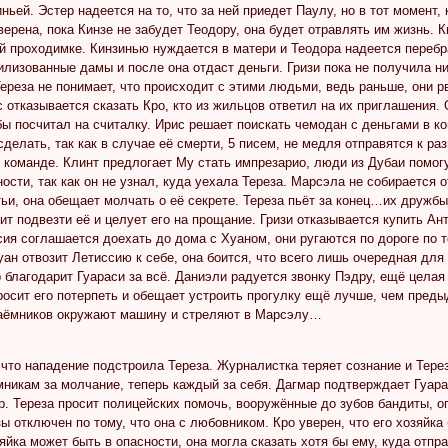
ньей. Эстер надеется на то, что за ней приедет Паулу, но в тот момент,
уверена, пока Кинзе не забудет Теодору, она будет отравлять им жизнь. К
й проходимке. Кинзинью нуждается в матери и Теодора надеется перебр
илизованные дамы и после она отдаст деньги. Гризи пока не получила ни
Тереза не понимает, что происходит с этими людьми, ведь раньше, они р
 отказывается сказать Кро, кто из жильцов ответил на их приглашения.
бы посчитал на считалку. Ирис решает поискать чемодан с деньгами в ко
сделать, так как в случае её смерти, 5 писем, не медля отправятся к ра
 команде. Клинт предлогает Му стать импрезарио, люди из Дубаи помогу
ности, так как он не узнал, куда уехала Тереза. Марсэла не собирается 
тьи, она обещает молчать о её секрете. Тереза пьёт за конец…их дружбы
сит подвезти её и целует его на прощание. Гризи отказывается купить А
сия соглашается доехать до дома с Хуаном, они ругаются по дороге по 
уан отвозит Летиссию к себе, она боится, что всего лишь очередная для н
благодарит Гуараси за всё. Даниэли радуется звонку Пэдру, ещё целая 
осит его потерпеть и обещает устроить прогулку ещё лучше, чем преды
наёмников окружают машину и стреляют в Марсэлу…
что нападение подстроила Тереза. Журналистка теряет сознание и Тере
мникам за молчание, теперь каждый за себя. Дагмар подтверждает Гуарас
р. Тереза просит полицейских помочь, вооружённые до зубов бандиты, о
ы отключен по тому, что она с любовником. Кро уверен, что его хозяйк
зяйка может быть в опасности, она могла сказать хотя бы ему, куда отп