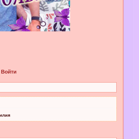
Войти
зилия