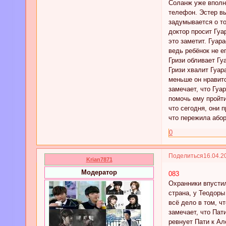
Соланж уже вполне
телефон. Эстер вы
задумывается о то
доктор просит Гуа
это заметит. Гуар
ведь ребёнок не е
Гризи обливает Гу
Гризи хвалит Гуар
меньше он нравитс
замечает, что Гуа
помочь ему пройти
что сегодня, они 
что пережила або
0
Поделиться
16.04.2
Krian7871
Модератор
083
Охранники впустил
страна, у Теодоры
всё дело в том, чт
замечает, что Пат
ревнует Пати к Ал