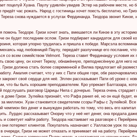
ет поцелуй Хуана. Паулу удивлён увидев Эстер на рабочем месте, но б
не придёт час рожать. Народ с гостиницы хочет поесть бесплатно, но Гри
 Тереза снова нуждается в услугах Фердинанда. Теодора звонит Кинзе,
я помочь Теодоре. Гризи хочет знать, вмешается ли Кинзе в эту историю
че он будет последним ослом. Гризи подбирает кандидаток для своей к
ероиня, которая упорно трудилась и пришла к победе. Марсэла вспоминае
мехаясь над любовницей Паулу, передаёт разлучнице его послание, что
ся со всем семейством Velmont. Тереза ставит Фердинанду условия их 
ь свою цену, он хочет Терезу, обнажённую, преподнесённую для него на 
 Гризи должна стать более современной и Вилма предлогает ей размест
работу. Амалия считает, что у них с Пати общее горе, обе разочаровалис
е закроют своё сердце для неё. Эллен рассказывает Пати об уроке с но
м, что бы быть хорошим преподавателем. Кро упрекает Балтазара, кото
 подслушать разговор Царицы Нила с дочерью. Тереза очень страдает и
 в доме Гризи. Зулейка признаёт, что Рафа ранил её, но он ещё будет, е
 за миллион. Хуан становится свидетелем ссоры Рафы с Зулейкой. Все 
й чемпион без денег и вынужден работать по тому, что весь его капитал
ить. Лурдес рассказывает Онориу что у неё нет денег, она продала даже 
ь и советует найти работу. Теодора настаивает на разговоре с Перейринь
и они потеряют клиентов. Покупатель назначает с Уалласом урок по защ
 в очереди, Гризи не может отказать и принимает её на работу. Перейри
 доме. Селина запрещает Пэдру играть и настаивает на чтении книги. Д