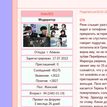
Поделиться
18.02.2
Krian7871
Модератор
079
Рене слышит разго
видит в телефоне 
прекратить истери
никто не спустилс
говорит подругам,
оплатила всё Гриз
верна ему, но не 
Откуда:
г. Абакан
зубам Перейринье,
Зарегистрирован
: 17.07.2013
Марилда уверена, 
Приглашений:
0
звонит ему по 15 
сознаётся, что у 
Сообщений:
45175
тот влюблён и не 
Уважение:
+2013
приглашения на её
Позитив:
+2827
жильцов. Пати инт
Пол:
Женский
касается Терезы К
пожертвовать соли
Возраст:
44
[1982-01-19]
Эстер. Эдвалду за
Провел на форуме:
по этому, Кинзе д
3 месяца 26 дней
оплатить жильё по