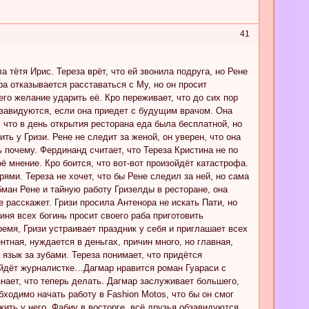
41
а тётя Ирис. Тереза врёт, что ей звонила подруга, но Рене
а отказывается расставаться с Му, но он просит
него желание ударить её. Кро переживает, что до сих пор
бзавидуются, если она приедет с будущим врачом. Она
, что в день открытия ресторана еда была бесплатной, но
ть у Гризи. Рене не следит за женой, он уверен, что она
ь почему. Фердинанд считает, что Тереза Кристина не по
ё мнение. Кро боится, что вот-вот произойдёт катастрофа.
и. Тереза не хочет, что бы Рене следил за ней, но сама
бман Рене и тайную работу Гризелды в ресторане, она
не расскажет. Гризи просила Антенора не искать Пати, но
иня всех богинь просит своего раба приготовить
ремя, Гризи устраивает праздник у себя и приглашает всех
тная, нуждается в деньгах, причин много, но главная,
язык за зубами. Тереза понимает, что придётся
сойдёт журналистке…Дагмар нравится роман Гуараси с
знает, что теперь делать. Дагмар заслуживает большего,
ходимо начать работу в Fashion Motos, что бы он смог
ить у него. Фабиу в восторге, всё друзья обзавидуются.