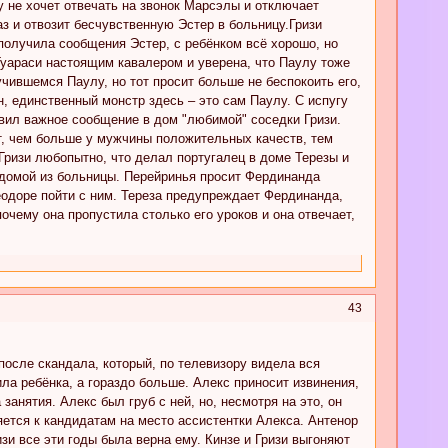
у не хочет отвечать на звонок Марсэлы и отключает
аз и отвозит бесчувственную Эстер в больницу.Гризи
 получила сообщения Эстер, с ребёнком всё хорошо, но
Гуараси настоящим кавалером и уверена, что Паулу тоже
лучившемся Паулу, но тот просит больше не беспокоить его,
н, единственный монстр здесь – это сам Паулу. С испугу
тавил важное сообщение в дом "любимой" соседки Гризи.
ит, чем больше у мужчины положительных качеств, тем
Гризи любопытно, что делал португалец в доме Терезы и
р домой из больницы. Перейринья просит Фердинанда
еодоре пойти с ним. Тереза предупреждает Фердинанда,
почему она пропустила столько его уроков и она отвечает,
43
после скандала, который, по телевизору видела вся
ила ребёнка, а гораздо больше. Алекс приносит извинения,
 занятия. Алекс был груб с ней, но, несмотря на это, он
яется к кандидатам на место ассистентки Алекса. Антенор
изи все эти годы была верна ему. Кинзе и Гризи выгоняют