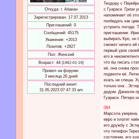
Теодору с Перейри
с Гуараси. Гризи 
Откуда:
г. Абакан
напоминает об это
Зарегистрирован
: 17.07.2013
пообедать как цив
Приглашений:
0
устроить погоде. 
приглашение. Ирис
Сообщений:
45175
выбирать Кро, он 
Уважение:
+2013
сможет ничего ей 
Позитив:
+2827
первый урок своей
Пол:
Женский
его в некомпетент
что бы писать ста
Возраст:
44
[1982-01-19]
её, она снова про
Провел на форуме:
подвезти её. Лети
3 месяца 26 дней
ехать не спеша. Х
Последний визит:
только она…Эстер 
31.05.2023 07:47:33 am
дедом. Даниэли пр
Гуараси. Пятеро 
084
Марсэла уверена, 
евро и платит наё
его дружбу с Эсте
что телефон Терез
состоянии, его хо