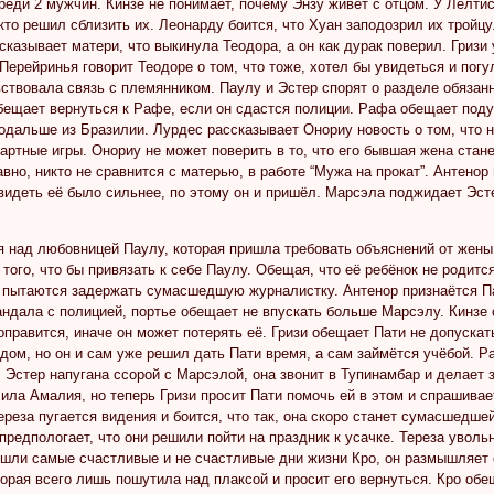
реди 2 мужчин. Кинзе не понимает, почему Энзу живёт с отцом. У Лелти
 кто решил сблизить их. Леонарду боится, что Хуан заподозрил их тройц
сказывает матери, что выкинула Теодора, а он как дурак поверил. Гризи
 Перейринья говорит Теодоре о том, что тоже, хотел бы увидеться и пог
ствовала связь с племянником. Паулу и Эстер спорят о разделе обязан
ещает вернуться к Рафе, если он сдастся полиции. Рафа обещает подум
одальше из Бразилии. Лурдес рассказывает Онориу новость о том, что н
артные игры. Онориу не может поверить в то, что его бывшая жена стане
равно, никто не сравнится с матерью, в работе “Мужа на прокат”. Антенор
видеть её было сильнее, по этому он и пришёл. Марсэла поджидает Эст
 над любовницей Паулу, которая пришла требовать объяснений от жены 
того, что бы привязать к себе Паулу. Обещая, что её ребёнок не родитс
пытаются задержать сумасшедшую журналистку. Антенор признаётся Пати
андала с полицией, портье обещает не впускать больше Марсэлу. Кинзе 
 оправится, иначе он может потерять её. Гризи обещает Пати не допуска
 дом, но он и сам уже решил дать Пати время, а сам займётся учёбой. 
 Эстер напугана ссорой с Марсэлой, она звонит в Тупинамбар и делает з
ила Амалия, но теперь Гризи просит Пати помочь ей в этом и спрашивает,
ереза пугается видения и боится, что так, она скоро станет сумасшедшей
предпологает, что они решили пойти на праздник к усачке. Тереза увольня
шли самые счастливые и не счастливые дни жизни Кро, он размышляет о 
торая всего лишь пошутила над плаксой и просит его вернуться. Кро обе