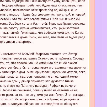
сии есть подозрения и она обещает Хуану, сообщить, если
у. Теодора обещает себе, что будет ещё счастливее, чем
 уверена, проживание этих троих под одной крыше не
улять с внуком. Пэдру был доволен их прогулкой, в первый
ностей и это мешает работе фирмы. Как бы ни было ей
ать. Замбези хотела бы, что бы Ирис как Гризи, сорвала
ашла работу. Луана комментирует, что Гризи заставит
т мужланкой. Гризи рада, что собрала команду, но Кинзе
 появляется в доме Гризи, он знал, что Пати не будет рада
ер у двери в квартиру…
и называет её больной. Марсэла считает, что Эстер
я, она пытается заставить Эстер съесть таблетку. Соседи
, то, что произошло, не изменило его к ней любви.
советует брату быть терпеливым и отдалиться на время от
ть Антенора в дом. Антенор уязвлён просьбой матери, пока
Рафа пытается сдаться полиции, но в последний момент
аказ на дом. Дагмар отрицает, что думает о Кинзе.
 не знает ли Пати, что натворил Рафа и из-за чего
. Тереза не понимает, почему никто не ответил на её
ет раба, за то, что он упомянул имя Гризи. Это трагедия,
том, что бы попросить приюта у Гризи, но раздаётся
щает, в следующий раз, он не попадётся на её шутки.