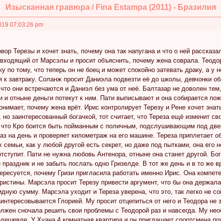
Изысканная гравюра / Fina Estampa (2011) - Бразилия
019 07:03:26 pm
вор Терезы и хочет знать, почему она так напугана и что о ней рассказал
входящий от Марсэлы и просит объяснить, почему жена соврала. Теодор
ку по тому, что теперь он не боец и может спокойно затевать драку, а у 
я к завтраку. Соланж просит Даниэла подвезти её до школы, девчонки о
 что они встречаются и Даниэл без ума от неё. Балтазар не доволен тем
и и отныне деньги потекут к ним. Пати выписывают и она собирается пожи
понимает, почему жена врёт. Ирис контролирует Терезу и Рене хочет знат
 но заинтересованный богачкой, тот считает, что Тереза ещё изменит сво
что Кро боится быть пойманным с поличным, подслушивающим под дверям
раз на день и проверяет километраж на его машине. Тереза приплетает о
их семьи, как у любой другой есть секрет, но даже под пытками, она его 
отступит. Пати не нужна любовь Антенора, отныне она станет другой. Бог
 праздник и не забыть послать одно Гризелде. В тот же день и в то же в
ересуется, почему Гризи пригласила работать именно Ирис. Она компетен
ристины. Марсэла просит Терезу привести аргумент, что бы она держала 
дную сумму. Марсэла уходит и Тереза уверена, что это, так легко не 
интересовывается Глорией. Му просит отцепиться от него и Теодора не 
олжен сночала решить свои проблемы с Теодорой раз и навсегда. Му необ
дешевле. У Хуана 4 комнатная квартира и он приглашает спортсмена пож