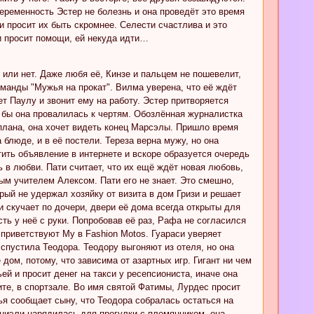
еременность Эстер не болезнь и она проведёт это время
зи просит их быть скромнее. Селести счастлива и это
 и просит помощи, ей некуда идти…
 или нет. Даже любя её, Кинзе и пальцем не пошевелит,
оманды "Мужья на прокат". Вилма уверена, что её ждёт
т Паулу и звонит ему на работу. Эстер притворяется
 бы она провалилась к чертям. Обозлённая журналистка
плана, она хочет видеть конец Марсэлы. Пришло время
блюде, и в её постели. Тереза верна мужу, но она
ить объявление в интернете и вскоре образуется очередь
ь в любви. Пати считает, что их ещё ждёт новая любовь,
вым учителем Алексом. Пати его не знает. Это смешно,
рый не удержал хозяйку от визита в дом Гризи и решает
 скучает по дочери, двери её дома всегда открыты для
сть у неё с руки. Попробовав её раз, Рафа не согласился
приветствуют Му в Fashion Motos. Гуараси уверяет
 спустила Теодора. Теодору выгоняют из отеля, но она
дом, потому, что зависима от азартных игр. Гигант ни чем
ей и просит денег на такси у ресепсиониста, иначе она
ите, в спортзале. Во имя святой Фатимы, Лурдес просит
нья сообщает сыну, что Теодора собралась остаться на
аниэли нарядилась для прогулки с племянником, она