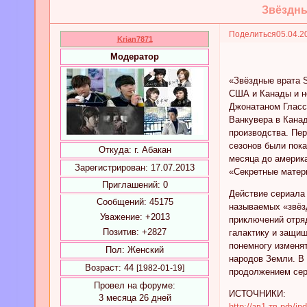
Звёздные
Поделиться
05.04.2
Krian7871
Модератор
«Звёздные врата S
США и Канады и н
Джонатаном Гласс
Ванкувера в Кана
производства. Пер
сезонов были пока
Откуда:
г. Абакан
месяца до америка
Зарегистрирован
: 17.07.2013
«Секретные матер
Приглашений:
0
Действие сериала 
Сообщений:
45175
называемых «звёз
Уважение:
+2013
приключений отряд
Позитив:
+2827
галактику и защи
понемногу изменят
Пол:
Женский
народов Земли. В
Возраст:
44
[1982-01-19]
продолжением сер
Провел на форуме:
ИСТОЧНИКИ:
3 месяца 26 дней
http://зв1-тв.рф/in