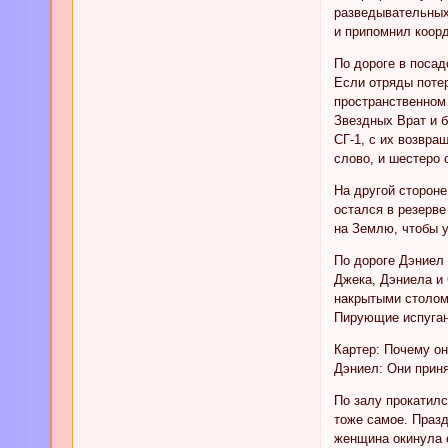
разведывательных 
и припомнил коорд
По дороге в посад
Если отряды потер
пространственном 
Звездных Врат и б
СГ-1, с их возвра
слово, и шестеро 
На другой сторон
остался в резерве
на Землю, чтобы у
По дороге Дэниел
Джека, Дэниела и 
накрытыми столом
Пирующие испуган
Картер: Почему он
Дэниел: Они приня
По залу прокатилс
тоже самое. Празд
женщина окинула 