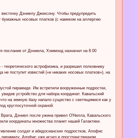
 весточку Дэниелу Джексону. Чтобы предупредить
у бумажных носовых платков (с намеком на аллергию
тя послание от Дэниела, Хэммонд назначил на 8.00
 - теоретического астрофизика, и разрешил полковнику
а не поступит известий («и никаких носовых платков»), на
пустой пирамиде. Им встретили вооруженные подростки,
, увидев устройство для набора координат. Кавальский
 что на земную базу напало существо с светящимися как у
под круглосуточной охраной.
 Врата, Дэниел после ужина привел О'Нилла, Кавальского
екли координаты множества планет нашей Галактики.
ивление солдат и абидосианских подростков, Апофис
 в пирамиду, Апофис уже исчез в пространственном