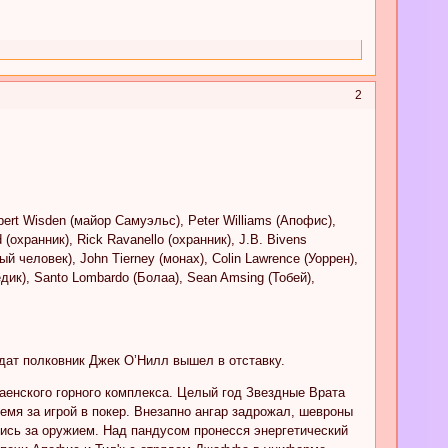
2
ert Wisden (майор Самуэльс), Peter Williams (Апофис),
 (охранник), Rick Ravanello (охранник), J.B. Bivens
ый человек), John Tierney (монах), Colin Lawrence (Уоррен),
медик), Santo Lombardo (Болаа), Sean Amsing (Тобей),
дат полковник Джек О’Нилл вышел в отставку.
аенского горного комплекса. Целый год Звездные Врата
ремя за игрой в покер. Внезапно ангар задрожал, шевроны
лись за оружием. Над пандусом пронесся энергетический