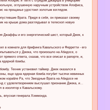
оспехи Апофис и Тил'к с отрядом Джаффа в униформе
езвольную, оглушенную наручным устройством Апофиса,
фис на прощанье удостоил золотым взглядом.
опустевшие Врата. Придя в себя, он приказал своему
ник на крыше дома разглядывал в телескоп новую
я Джаффы и его энергетический шест, который Джек, к
ил в комнате для брифинга Кавальского и Ферретти - его
пытываться у Джека, что произошло на Абидосе, о
прямого ответа, сказав, что все описал в рапорте, и,
ва ядерной бомбы.
бомбу. Техник установил таймер. Джек оказался в
роны, еще одна ядерная бомба погубит тысячи невинных
ском корабле Ра, что Звездные Врата на Абидосе не
онд с удовлетворением выслушал признание Джека, и…
л в изолятор к Кавальскому.
ь, впуская генерала Хэммонда.
?