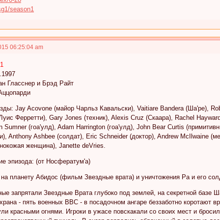
u/sg1/season1
015 06:25:04 am
01
.1997
ан Гласснер и Брэд Райт
Аццопарди
ды: Jay Acovone (майор Чарльз Кавальски), Vaitiare Bandera (Ша'ре), Rob
 Луис Ферретти), Gary Jones (техник), Alexis Cruz (Скаара), Rachel Hayward
n Sumner (гоа'улд), Adam Harrington (гоа'улд), John Bear Curtis (примитивн
и), Anthony Ashbee (солдат), Eric Schneider (доктор), Andrew McIlwaine (
нокожая женщина), Janette deVries.
е эпизода: (от Носфератум'а)
на планету Абидос (фильм Звездные врата) и уничтожения Ра и его сол
ые запрятали Звездные Врата глубоко под землей, на секретной базе Ш
храна - пять военных ВВС - в посадочном ангаре беззаботно коротают в
ли красными огнями. Игроки в ужасе повскакали со своих мест и броси