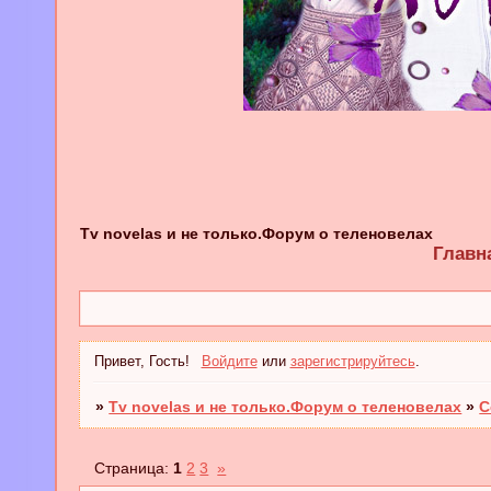
Tv novelas и не только.Форум о теленовелах
Главн
Привет, Гость!
Войдите
или
зарегистрируйтесь
.
»
Tv novelas и не только.Форум о теленовелах
»
С
Страница:
1
2
3
»