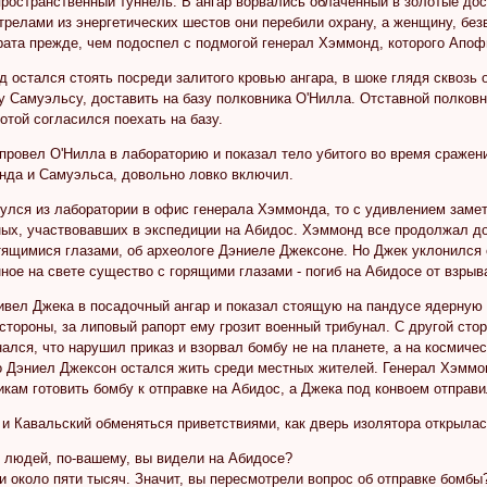
 пространственный туннель. В ангар ворвались облаченный в золотые д
трелами из энергетических шестов они перебили охрану, а женщину, б
Врата прежде, чем подоспел с подмогой генерал Хэммонд, которого Апо
 остался стоять посреди залитого кровью ангара, в шоке глядя сквозь 
у Самуэльсу, доставить на базу полковника О'Нилла. Отставной полков
хотой согласился поехать на базу.
ровел О'Нилла в лабораторию и показал тело убитого во время сражени
да и Самуэльса, довольно ловко включил.
улся из лаборатории в офис генерала Хэммонда, то с удивлением замет
ых, участвовавших в экспедиции на Абидос. Хэммонд все продолжал до
ящимися глазами, об археологе Дэниеле Джексоне. Но Джек уклонился от 
нное на свете существо с горящими глазами - погиб на Абидосе от взры
вел Джека в посадочный ангар и показал стоящую на пандусе ядерную 
стороны, за липовый рапорт ему грозит военный трибунал. С другой сто
нался, что нарушил приказ и взорвал бомбу не на планете, а на космиче
то Дэниел Джексон остался жить среди местных жителей. Генерал Хэмм
икам готовить бомбу к отправке на Абидос, а Джека под конвоем отправи
и Кавальский обменяться приветствиями, как дверь изолятора открылас
 людей, по-вашему, вы видели на Абидосе?
 около пяти тысяч. Значит, вы пересмотрели вопрос об отправке бомбы