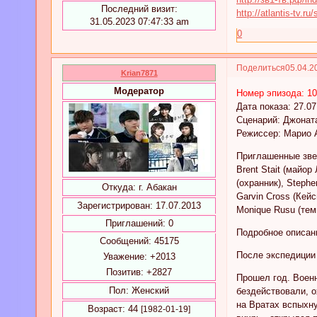
Последний визит:
http://atlantis-tv.r
31.05.2023 07:47:33 am
0
Поделиться
05.04.2
Krian7871
Модератор
Номер эпизода: 1
Дата показа: 27.07
Сценарий: Джонат
Режиссер: Марио 
Приглашенные звез
Brent Stait (майор
(охранник), Stephe
Откуда:
г. Абакан
Garvin Cross (Кейс
Зарегистрирован
: 17.07.2013
Monique Rusu (тем
Приглашений:
0
Подробное описани
Сообщений:
45175
После экспедиции 
Уважение:
+2013
Позитив:
+2827
Прошел год. Военн
Пол:
Женский
бездействовали, о
на Вратах вспыхну
Возраст:
44
[1982-01-19]