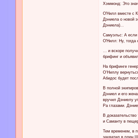
Хэммонд: Это знач
О'Нилл вместе с 
Дэниела о новой 
Дэниела)...
Самуэльс: А если
О'Нилл: Ну, тогда
… и вскоре получи
брифинг и объявил
На брифинге генер
О‘Ниллу вернуться
Абидос будет пос
В полной экипиров
Дэниел и его жена
вручил Дэниелу уп
Ра глазами. Дэние
В доказательство
и Саманту в пеще
Тем временем, в 
захватил в плен Ш