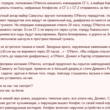
отрядов, полковника О'Нилла назначить командиром СГ-1, а майора Кав
инаты планеты, набранные Апофисом, и СГ-1 с СГ-2 отправились за бег
очный ангар майор Самуэльс вручил полковнику О'Ниллу передатчик, по
яют передатчик или введут не правильный код, диафрагма останется за
туннеле. На операцию командование отвело 24 часа, отряду О'Нилла по
азового лагеря. Если СГ-1 не вернутся через сутки, отряду Кавальского
щением все коды будут аннулированы, Врата блокированы, и дорога на 
смельчаков шагнули в пространственный туннель.
е их встретили тишина и покой. Звездные врата, окруженные каменными
 («Если мы не вернемся через 20 часов…» - О'Нилл, «Мы пойдем спасат
спеть до закрытия диафрагмы»), а О'Нилл, Дэниел и Картер отправились
 (вопреки желанию О'Нилла, который предпочел бы скрытое наблюдение)
Саманту за Гоа'улдов, привели их в большой дворец в стиле Древнего Р
 сидели, одетые в белые тоги, люди, повсюду слышались музыка и смех
но уставились на них.
и на нас так смотрят?
ли нас за богов.
я низкий звук рожка, раздались тяжелые шаги, все упали ниц. Дэниел, С
ник достиг кульминации, к пирующим вышел Апофис со своей новой корол
его равнодушным взглядом. Апофис включил наручное устройство и отбр