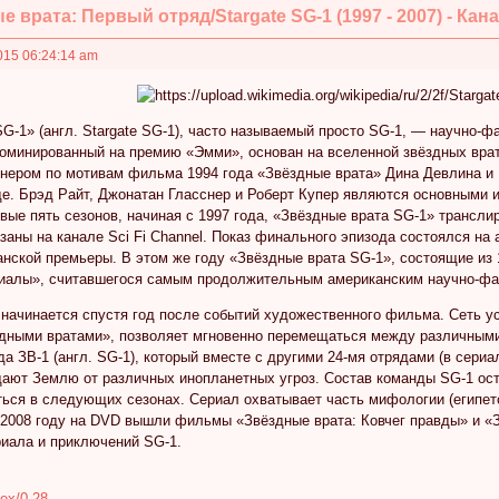
 врата: Первый отряд/Stargate SG-1 (1997 - 2007) - Ка
015 06:24:14 am
G-1» (англ. Stargate SG-1), часто называемый просто SG-1, — научно-ф
оминированный на премию «Эмми», основан на вселенной звёздных вра
нером по мотивам фильма 1994 года «Звёздные врата» Дина Девлина и
де. Брэд Райт, Джонатан Гласснер и Роберт Купер являются основными 
вые пять сезонов, начиная с 1997 года, «Звёздные врата SG-1» трансл
заны на канале Sci Fi Channel. Показ финального эпизода состоялся на 
нской премьеры. В этом же году «Звёздные врата SG-1», состоящие из 1
иалы», считавшегося самым продолжительным американским научно-фа
начинается спустя год после событий художественного фильма. Сеть ус
дными вратами», позволяет мгновенно перемещаться между различными
а ЗВ-1 (англ. SG-1), который вместе с другими 24-мя отрядами (в сери
щают Землю от различных инопланетных угроз. Состав команды SG-1 ост
ься в следующих сезонах. Сериал охватывает часть мифологии (египетс
 2008 году на DVD вышли фильмы «Звёздные врата: Ковчег правды» и «
иала и приключений SG-1.
dex/0-28