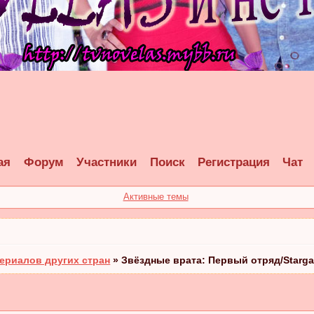
ая
Форум
Участники
Поиск
Регистрация
Чат
Активные темы
ериалов других стран
»
Звёздные врата: Первый отряд/Stargat