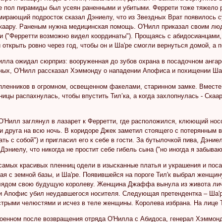
е пол пирамиды был усеян раненными и убитыми. Феррети тоже тяжело р
мирающий подросток сказал Дэниелу, что из Звездных Врат появилось с
Скаару. Раненым нужна медицинская помощь. О'Нилл приказал своим л
и ("Ферретти возможно видел координаты"). Прощаясь с абидосианцами,
 открыть ровно через год, чтобы он и Ша'ре смогли вернуться домой, а 
илла ожидал сюрприз: вооруженная до зубов охрана в посадочном ангар
ных, О'Нилл рассказал Хэммонду о нападении Апофиса и похищении Ша'
ленников в огромном, освещенном факелами, старинном замке. Вместе 
ницы распахнулась, чтобы впустить Тил’ка, а когда захлопнулась - Скаа
О'Нилл заглянул в лазарет к Ферретти, где расположился, клюющий нос
и друга на всю ночь. В коридоре Джек заметил стоящего с потерянным ви
ать с собой") и пригласил его к себе в гости. За бутылочкой пива, Дэние
Дэниелу, что никогда не простит себе гибель сына ("но иногда я забываю,
самых красивых пленниц одели в изысканные платья и украшения и поса
я с земной базы, и Ша'ре. Появившейся на пороге Тил'к выбрал женщин
ядом свою будущую королеву. Женщина Джаффа вынула из живота личинк
 и Апофис убил неудавшегося носителя. Следующая претендентка – Ша'р
стрыми челюстями и исчез в теле женщины. Королева избрана. На лице 
роенном после возвращения отряда О'Нилла с Абидоса, генерал Хэммонд