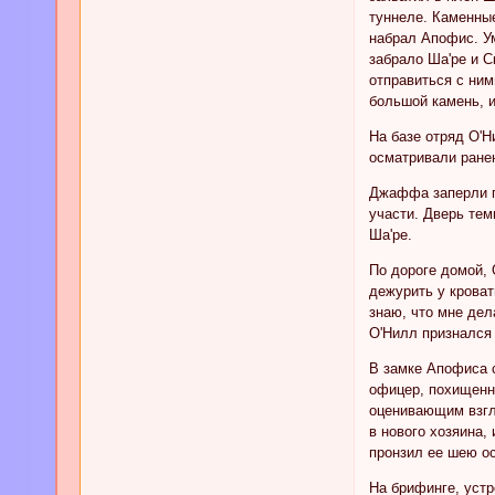
туннеле. Каменны
набрал Апофис. У
забрало Ша'ре и 
отправиться с ним
большой камень, и
На базе отряд О'Н
осматривали ране
Джаффа заперли п
участи. Дверь тем
Ша'ре.
По дороге домой, 
дежурить у кроват
знаю, что мне дел
О'Нилл признался 
В замке Апофиса 
офицер, похищенна
оценивающим взгл
в нового хозяина,
пронзил ее шею о
На брифинге, уст