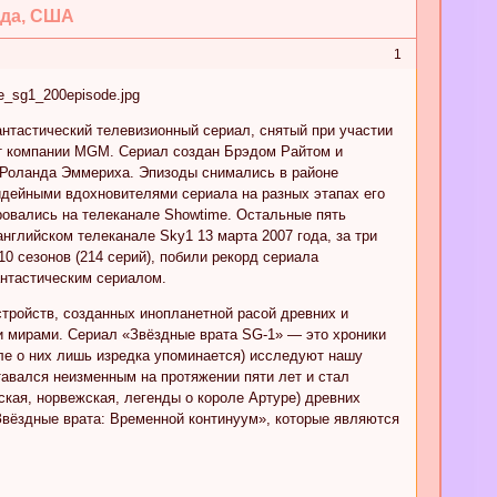
нада, США
1
антастический телевизионный сериал, снятый при участии
т компании MGM. Сериал создан Брэдом Райтом и
 Роланда Эммериха. Эпизоды снимались в районе
идейными вдохновителями сериала на разных этапах его
ировались на телеканале Showtime. Остальные пять
английском телеканале Sky1 13 марта 2007 года, за три
0 сезонов (214 серий), побили рекорд сериала
нтастическим сериалом.
тройств, созданных инопланетной расой древних и
 мирами. Сериал «Звёздные врата SG-1» — это хроники
але о них лишь изредка упоминается) исследуют нашу
авался неизменным на протяжении пяти лет и стал
кая, норвежская, легенды о короле Артуре) древних
Звёздные врата: Временной континуум», которые являются