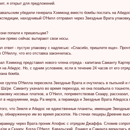
ит, я открыт для предложений.
Кавальским убедили генерала Хэммонд вместо бомбы послать на Абидос
экспедиции, находчивый О'Нилл отправил через Звездные Врата упаковк
 они попали к пришельцам?
 они прямо сейчас вытирают свои носы.
л ответ - пустую упаковку с надписью: «Спасибо, пришлите еще». Проч
 О'Ниллу, что его отставка закончилась.
ал Хэммонд представил нового члена отряда - капитана Саманту Картер
 на Абидос. Но, с одним условием, если в течение 24 часов от его отряд
лана бомба.
ке группа О'Нилла пересекла Звездные Врата и очутилась в пыльной и 
 Ша'ре. Саманту укачало во время перехода, но она позабыла о тошноте
аковку носовых платков, а О’Нилл, поприветствовав Скаару, рассказал,
л в недоумении, ведь Ра мертв, а пирамида и Звездные Врата Абидоса 
 того, что Земля и Абидос не единственные планеты, имеющие Звездные
ру, обнаруженную им во время раскопок. На стенах пещеры Древние выс
пирамиду через Врата проник Апофис с отрядом Джаффа. Сломив сопрот
а'ре и Скаару. Когда О'Нилл, Кавальский, Дэниел и Саманта вернулись