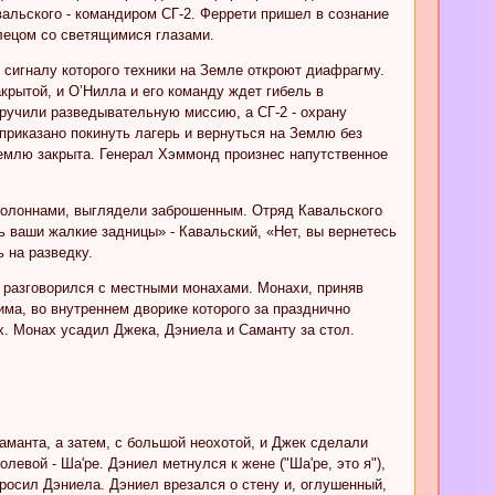
альского - командиром СГ-2. Феррети пришел в сознание
лецом со светящимися глазами.
 сигналу которого техники на Земле откроют диафрагму.
крытой, и О’Нилла и его команду ждет гибель в
ручили разведывательную миссию, а СГ-2 - охрану
 приказано покинуть лагерь и вернуться на Землю без
Землю закрыта. Генерал Хэммонд произнес напутственное
 колоннами, выглядели заброшенным. Отряд Кавальского
ь ваши жалкие задницы» - Кавальский, «Нет, вы вернетесь
 на разведку.
 разговорился с местными монахами. Монахи, приняв
има, во внутреннем дворике которого за празднично
. Монах усадил Джека, Дэниела и Саманту за стол.
аманта, а затем, с большой неохотой, и Джек сделали
евой - Ша'ре. Дэниел метнулся к жене ("Ша'ре, это я"),
осил Дэниела. Дэниел врезался о стену и, оглушенный,