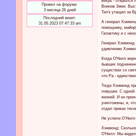
вихрь - открылся
Провел на форуме:
Воинов Змеи. Выс
3 месяца 26 дней
Тил'к утащил за 
Последний визит:
А генерал Хэммонд
31.05.2023 07:47:33 am
помощнику, майор
Галактику и с нео
Генерал Хэммонд п
удивлению Хэммон
Когда О'Нилл верн
бывших подчиненн
существах со свет
что Ра - единстве
Тогда Хэммонд при
ловушке. С одной 
жизней. И он приз
уничтожены, и, ч
отдал приказ техн
Не успели О’Нилл 
Хэммонд: Сколько
О'Нилл: Мы видели