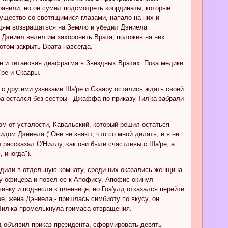
анили, но он сумел подсмотреть координаты, которые
ущество со светящимися глазами, напало на них и
юдям возвращаться на Землю и убедил Дэниела
 Дэниел велел им захоронить Врата, положив на них
потом закрыть Врата навсегда.
е и титановая диафрагма в Звездных Вратах. Пока медики
ре и Скаары.
с другими узниками Ша'ре и Скаару остались ждать своей
ра остался без сестры - Джаффа по приказу Тил'ка забрали
ом от усталости, Кавальский, который решил остаться
дом Дэниела ("Они не знают, что со мной делать, и я не
л рассказал О'Ниллу, как они были счастливы с Ша'ре, а
 иногда").
дили в отдельную комнату, среди них оказались женщина-
у-офицера и повел ее к Апофису. Апофис окинул
у и поднесла к пленнице, но Гоа'улд отказался перейти
е, жена Дэниела,- пришлась симбиоту по вкусу, он
Тил’ка промелькнула гримаса отвращения.
 объявил приказ президента, сформировать девять