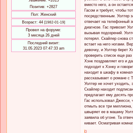
Уважение:
+2013
вместо него, а он остаетс
Позитив:
+2827
Гасом и требует, чтобы то
Пол:
Женский
посредственным. Уолтер за
отвечает на телефонный зв
Возраст:
44
[1982-01-19]
диагнозе. Гас привозит Уо
Провел на форуме:
вызывая подозрений. Уолте
3 месяца 26 дней
потерял. Скайлер снова ст
Последний визит:
встает на него ногами. Ве
31.05.2023 07:47:33 am
девочку, и Уолтер берет Х
проверить список еще раз 
Хэнк поздравляет его и да
подходит к Хэнку и говори
находит в шкафу в комнат
рассказывает о романе с Т
Уолтер не хочет уходить, 
Скайлер находит подписан
предлагает ему десять про
Гас использовал Джесси, ч
отмыть все три миллиона,
швыряет ее в машину Уолте
заявила об угоне. Та отве
кивает. Осматривая комнат
0