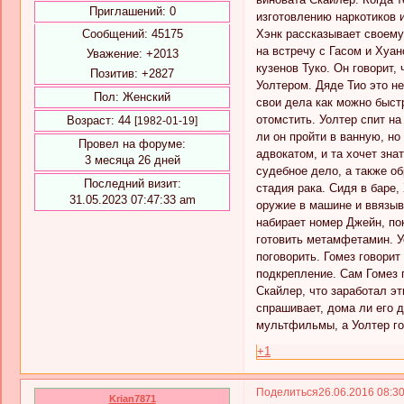
Приглашений:
0
изготовлению наркотиков 
Хэнк рассказывает своему
Сообщений:
45175
на встречу с Гасом и Хуа
Уважение:
+2013
кузенов Туко. Он говорит,
Позитив:
+2827
Уолтером. Дяде Тио это не
Пол:
Женский
свои дела как можно быстр
отомстить. Уолтер спит на
Возраст:
44
[1982-01-19]
ли он пройти в ванную, но
Провел на форуме:
адвокатом, и та хочет зн
3 месяца 26 дней
судебное дело, а также об
Последний визит:
стадия рака. Сидя в баре,
31.05.2023 07:47:33 am
оружие в машине и ввязыва
набирает номер Джейн, по
готовить метамфетамин. Уо
поговорить. Гомез говорит
подкрепление. Сам Гомез г
Скайлер, что заработал эт
спрашивает, дома ли его д
мультфильмы, а Уолтер гот
+1
Поделиться
26.06.2016 08:3
Krian7871