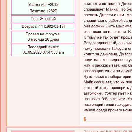
считает и оставляет Джес
Уважение:
+2013
спрашивает Майка, что они
Позитив:
+2827
послать Джесси с ним. Май
Пол:
Женский
справиться с работой за д
они должны быть максимал
Возраст:
44
[1982-01-19]
оказываются в постели. В
Провел на форуме:
К тому же так будет прощ
3 месяца 26 дней
Раздосадованный, он кричи
Последний визит:
нему приходит Тайрус и с
31.05.2023 07:47:33 am
ходит за деньгами, Джесс
водительское сиденье и у
ним и рассказывает, как 
возвращается ли он домой,
Чуть позже в лаборатории
Майк сообщает, что их по
который хотел проверить 
автомойки, Уолтер пьет на
называет Гейла гением. Уо
настоящий гений находитс
нашел среди прочего номе
0
Поделиться
15.01.2021 05:3