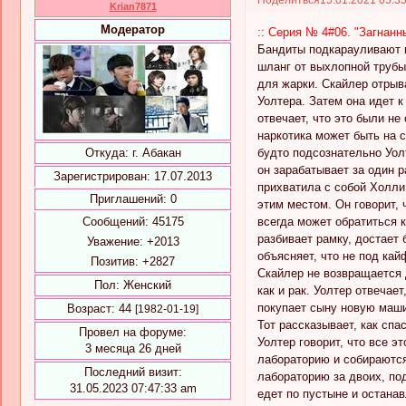
Krian7871
Модератор
:: Серия № 4#06. "Загнанны
Бандиты подкарауливают и
шланг от выхлопной трубы
для жарки. Скайлер отрыв
Уолтера. Затем она идет к
отвечает, что это были не
наркотика может быть на с
будто подсознательно Уолт
Откуда:
г. Абакан
он зарабатывает за один р
Зарегистрирован
: 17.07.2013
прихватила с собой Холли.
Приглашений:
0
этим местом. Он говорит, 
всегда может обратиться к
Сообщений:
45175
разбивает рамку, достает 
Уважение:
+2013
объясняет, что не под кай
Позитив:
+2827
Скайлер не возвращается д
Пол:
Женский
как и рак. Уолтер отвечае
покупает сыну новую маши
Возраст:
44
[1982-01-19]
Тот рассказывает, как спа
Провел на форуме:
Уолтер говорит, что все эт
3 месяца 26 дней
лабораторию и собираются 
Последний визит:
лабораторию за двоих, по
31.05.2023 07:47:33 am
едет по пустыне и остана