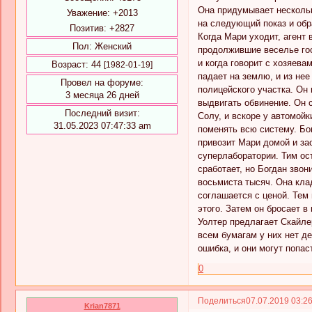
Она придумывает нескольк
Уважение:
+2013
на следующий показ и обра
Позитив:
+2827
Когда Мари уходит, агент 
Пол:
Женский
продолжившие веселье гос
и когда говорит с хозяева
Возраст:
44
[1982-01-19]
падает на землю, и из не
Провел на форуме:
полицейского участка. Он 
3 месяца 26 дней
выдвигать обвинение. Он 
Последний визит:
Солу, и вскоре у автомойк
31.05.2023 07:47:33 am
поменять всю систему. Бог
привозит Мари домой и зао
суперлаборатории. Тим ост
сработает, но Богдан звон
восьмиста тысяч. Она клад
соглашается с ценой. Тем 
этого. Затем он бросает в
Уолтер предлагает Скайлер
всем бумагам у них нет де
ошибка, и они могут попас
0
Поделиться
07.07.2019 03:2
Krian7871