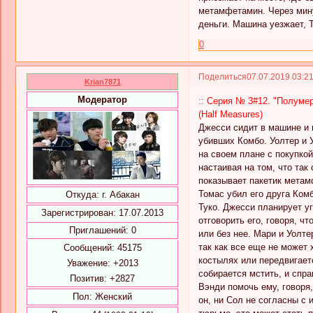
метамфетамин. Через мину
деньги. Машина уезжает, 
0
Поделиться
07.07.2019 03:2
Krian7871
Модератор
:: Серия № 3#12. "Полумер
(Half Measures)
Джесси сидит в машине и 
убивших Комбо. Уолтер и 
на своем плане с покупко
настаивая на том, что та
показывает пакетик метамф
Томас убил его друга Ком
Откуда:
г. Абакан
Туко. Джесси планирует у
Зарегистрирован
: 17.07.2013
отговорить его, говоря, ч
Приглашений:
0
или без нее. Мари и Уолт
так как все еще не может 
Сообщений:
45175
костылях или передвигаетс
Уважение:
+2013
собирается мстить, и спр
Позитив:
+2827
Вэнди помочь ему, говоря,
Пол:
Женский
он, ни Сол не согласны с 