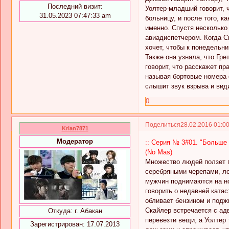
Последний визит:
Уолтер-младший говорит, 
31.05.2023 07:47:33 am
больницу, и после того, к
именно. Спустя несколько
авиадиспетчером. Когда С
хочет, чтобы к понедельни
Также она узнала, что Гре
говорит, что расскажет пр
называя бортовые номера с
слышит звук взрыва и вид
0
Поделиться
28.02.2016 01:0
Krian7871
Модератор
:: Серия № 3#01. "Больше н
(No Mas)
Множество людей ползет п
серебряными черепами, ло
мужчин поднимаются на ног
говорить о недавней ката
обливает бензином и подж
Скайлер встречается с адв
Откуда:
г. Абакан
перевезти вещи, а Уолтер 
Зарегистрирован
: 17.07.2013