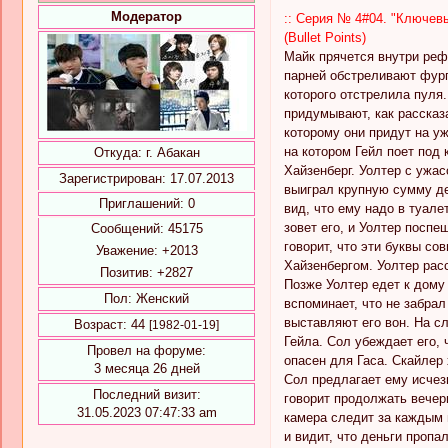
Модератор
:: Серия № 4#04. "Ключев
(Bullet Points)
Майк прячется внутри реф
парней обстреливают фурго
которого отстрелила пуля.
придумывают, как рассказ
которому они придут на уж
на котором Гейл поет под 
Откуда:
г. Абакан
Хайзенберг. Уолтер с ужас
Зарегистрирован
: 17.07.2013
выиграл крупную сумму ден
Приглашений:
0
вид, что ему надо в туале
зовет его, и Уолтер поспе
Сообщений:
45175
говорит, что эти буквы со
Уважение:
+2013
Хайзенбергом. Уолтер расс
Позитив:
+2827
Позже Уолтер едет к дому 
Пол:
Женский
вспоминает, что не забрал
выставляют его вон. На с
Возраст:
44
[1982-01-19]
Гейла. Сол убеждает его, 
Провел на форуме:
опасен для Гаса. Скайлер 
3 месяца 26 дней
Сол предлагает ему исчез
Последний визит:
говорит продолжать вечери
31.05.2023 07:47:33 am
камера следит за каждым 
и видит, что деньги пропа