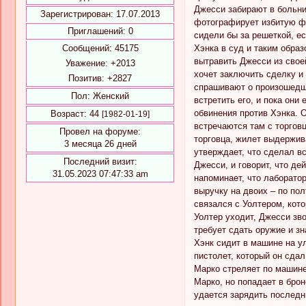
Джесси забирают в больниц
Зарегистрирован
: 17.07.2013
фотографирует избитую физ
Приглашений:
0
сидели бы за решеткой, ес
Хэнка в суд и таким образ
Сообщений:
45175
вытравить Джесси из свое
Уважение:
+2013
хочет заключить сделку и 
Позитив:
+2827
спрашивают о произошедше
Пол:
Женский
встретить его, и пока они
обвинения против Хэнка. О
Возраст:
44
[1982-01-19]
встречаются там с торговц
Провел на форуме:
торговца, жилет выдержива
3 месяца 26 дней
утверждает, что сделал в
Последний визит:
Джесси, и говорит, что де
31.05.2023 07:47:33 am
напоминает, что лаборатор
выручку на двоих – по пол
связался с Уолтером, кото
Уолтер уходит, Джесси зво
требует сдать оружие и зн
Хэнк сидит в машине на ул
пистолет, который он сдал
Марко стреляет по машине 
Марко, но попадает в бро
удается зарядить последн