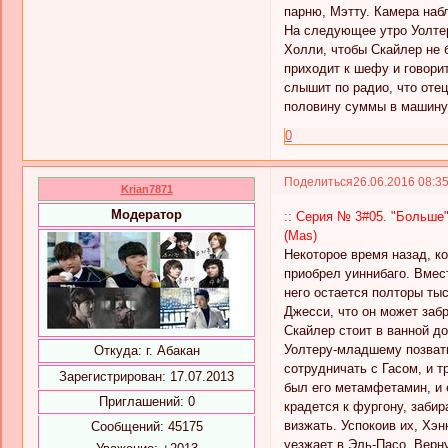
парню, Мэтту. Камера набл
На следующее утро Уолтер
Холли, чтобы Скайлер не 
приходит к шефу и говорит
слышит по радио, что оте
половину суммы в машину У
0
Поделиться
26.06.2016 08:3
Krian7871
Модератор
:: Серия № 3#05. "Больше"
(Mas)
Некоторое время назад, к
приобрел уиннибаго. Вмес
него остается полторы тыс
Джесси, что он может забр
Скайлер стоит в ванной до
Уолтеру-младшему позвать 
Откуда:
г. Абакан
сотрудничать с Гасом, и 
Зарегистрирован
: 17.07.2013
был его метамфетамин, и 
Приглашений:
0
крадется к фургону, забир
визжать. Успокоив их, Хэн
Сообщений:
45175
уезжает в Эль-Пасо. Верну