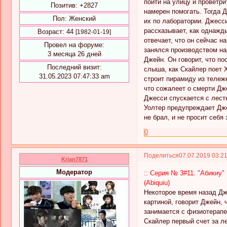
пойти на улицу и проветри
Позитив:
+2827
намерен помогать. Тогда 
Пол:
Женский
их по лаборатории. Джесси
рассказывает, как однажды
Возраст:
44
[1982-01-19]
отвечает, что он сейчас н
Провел на форуме:
занялся производством на
3 месяца 26 дней
Джейн. Он говорит, что по
Последний визит:
слыша, как Скайлер поет 
31.05.2023 07:47:33 am
строит пирамиду из тележе
что сожалеет о смерти Дже
Джесси спускается с лестн
Уолтер предупреждает Джес
не брал, и не просит себ
0
Поделиться
07.07.2019 03:2
Krian7871
Модератор
:: Серия № 3#11. "Абикиу" 
(Abiquiu)
Некоторое время назад Дж
картиной, говорит Джейн, 
занимается с физиотерапе
Скайлер первый счет за ле