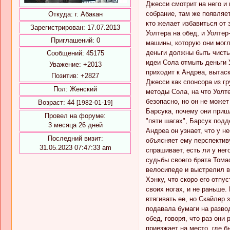
Джесси смотрит на него и 
собрание, там же появляе
Откуда:
г. Абакан
кто желает избавиться от 
Зарегистрирован
: 17.07.2013
Уолтера на обед, и Уолте
Приглашений:
0
машины, которую они могли
деньги должны быть чисты
Сообщений:
45175
идеи Сола отмыть деньги 
Уважение:
+2013
приходит к Андреа, вытас
Позитив:
+2827
Джесси как спонсора из гр
Пол:
Женский
методы Сола, на что Уолте
безопасно, но он не может
Возраст:
44
[1982-01-19]
Барсука, почему они пришл
Провел на форуме:
"пяти шагах", Барсук подд
3 месяца 26 дней
Андреа он узнает, что у н
Последний визит:
объясняет ему перспектив
31.05.2023 07:47:33 am
спрашивает, есть ли у нег
судьбы своего брата Томас
велосипеде и выстрелил в
Хэнку, что скоро его отпу
своих ногах, и не раньше.
втягивать ее, но Скайлер з
подавала бумаги на разво
обед, говоря, что раз они
приезжает на место, где 