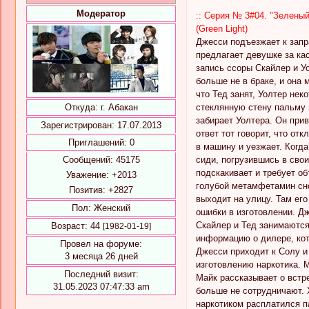
Модератор
:: Серия № 3#04. "Зеленый 
(Green Light)
Джесси подъезжает к запра
предлагает девушке за кас
запись ссоры Скайлер и Уо
больше не в браке, и она 
что Тед занят, Уолтер неко
стеклянную стену пальму 
Откуда:
г. Абакан
забирает Уолтера. Он прив
Зарегистрирован
: 17.07.2013
ответ тот говорит, что от
Приглашений:
0
в машину и уезжает. Когд
сиди, погрузившись в свои
Сообщений:
45175
подскакивает и требует о
Уважение:
+2013
голубой метамфетамин снов
Позитив:
+2827
выходит на улицу. Там ег
Пол:
Женский
ошибки в изготовлении. Дж
Скайлер и Тед занимаются
Возраст:
44
[1982-01-19]
информацию о дилере, кото
Провел на форуме:
Джесси приходит к Солу и
3 месяца 26 дней
изготовлению наркотика. 
Последний визит:
Майк рассказывает о встре
31.05.2023 07:47:33 am
больше не сотрудничают. Х
наркотиком расплатился па