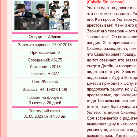
(Caballo Sin Nombre)
Уолтер едет по дороге и п
что не может позволить У
его. Коп просит Уолтера у
арестовывает. Хэнк и его 
Звонит его телефон – это 
"продается". Он останавли
Откуда:
г. Абакан
входил. Хэнк приезжает в 
Зарегистрирован
: 17.07.2013
Скайлер разводится с ним 
Приглашений:
0
что Скайлер знает правду,
но тот отвечает, что завя
Сообщений:
45175
смерти Джейн, и говорит е
Уважение:
+2013
видеться с отцом. Хэнк ин
Позитив:
+2827
подозревает, будто Уолтер
Пол:
Женский
Джесси приходит к Солу, и
продолжать работу, но у 
Возраст:
44
[1982-01-19]
престарелых, где находит
Провел на форуме:
дядя Тио называет им имя 
3 месяца 26 дней
детям, если бы те узнали 
Последний визит:
Уолтер, то звонит Скайлер
31.05.2023 07:47:33 am
Сол встречается с родител
выдвигает цену в четырест
упомянули, и грозится под
разозлившись, Уолтер зак