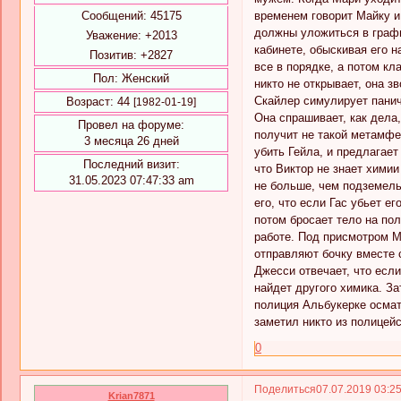
временем говорит Майку и 
Сообщений:
45175
должны уложиться в график
Уважение:
+2013
кабинете, обыскивая его н
Позитив:
+2827
все в порядке, а потом кл
Пол:
Женский
никто не открывает, она з
Скайлер симулирует панич
Возраст:
44
[1982-01-19]
Она спрашивает, как дела,
Провел на форуме:
получит не такой метамфе
3 месяца 26 дней
убить Гейла, и предлагает
Последний визит:
что Виктор не знает химии
31.05.2023 07:47:33 am
не больше, чем подземель
его, что если Гас убьет ег
потом бросает тело на пол
работе. Под присмотром М
отправляют бочку вместе 
Джесси отвечает, что если
найдет другого химика. За
полиция Альбукерке осмат
заметил никто из полицейс
0
Поделиться
07.07.2019 03:2
Krian7871