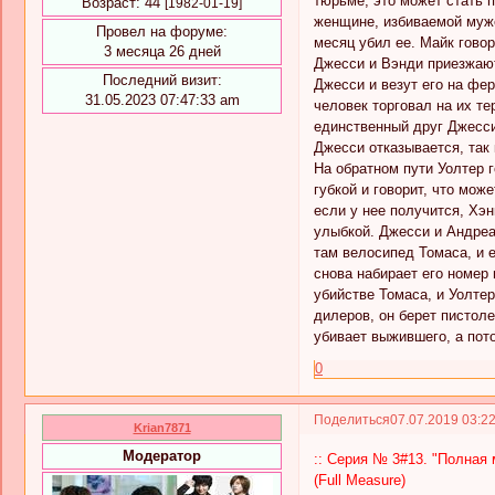
тюрьме, это может стать 
Возраст:
44
[1982-01-19]
женщине, избиваемой мужем
Провел на форуме:
месяц убил ее. Майк гово
3 месяца 26 дней
Джесси и Вэнди приезжают
Последний визит:
Джесси и везут его на фер
31.05.2023 07:47:33 am
человек торговал на их те
единственный друг Джесси 
Джесси отказывается, так
На обратном пути Уолтер 
губкой и говорит, что може
если у нее получится, Хэ
улыбкой. Джесси и Андреа
там велосипед Томаса, и 
снова набирает его номер 
убийстве Томаса, и Уолте
дилеров, он берет пистоле
убивает выжившего, а пото
0
Поделиться
07.07.2019 03:2
Krian7871
Модератор
:: Серия № 3#13. "Полная м
(Full Measure)