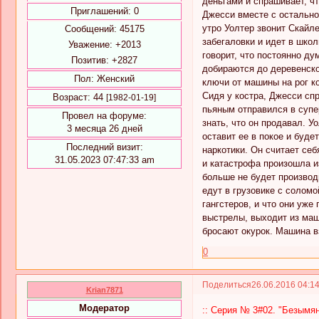
деньгами и спрашивает, чт
Приглашений:
0
Джесси вместе с остально
утро Уолтер звонит Скайле
Сообщений:
45175
забегаловки и идет в школ
Уважение:
+2013
говорит, что постоянно ду
Позитив:
+2827
добираются до деревенско
Пол:
Женский
ключи от машины на рог ко
Сидя у костра, Джесси спр
Возраст:
44
[1982-01-19]
пьяным отправился в супе
Провел на форуме:
знать, что он продавал. У
3 месяца 26 дней
оставит ее в покое и буде
Последний визит:
наркотики. Он считает себ
31.05.2023 07:47:33 am
и катастрофа произошла из
больше не будет производ
едут в грузовике с солом
гангстеров, и что они уже
выстрелы, выходит из маш
бросают окурок. Машина вз
0
Поделиться
26.06.2016 04:1
Krian7871
Модератор
:: Серия № 3#02. "Безымян