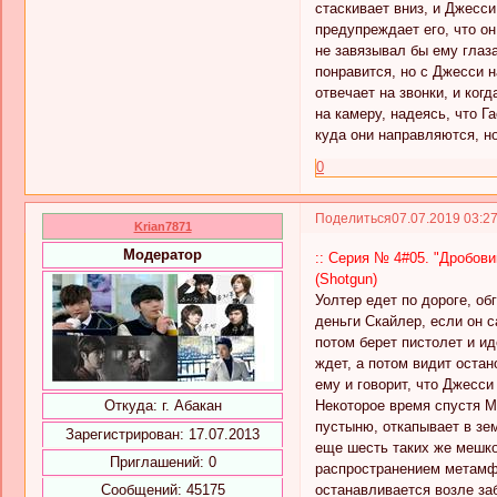
стаскивает вниз, и Джесси
предупреждает его, что он
не завязывал бы ему глаз
понравится, но с Джесси н
отвечает на звонки, и ког
на камеру, надеясь, что 
куда они направляются, но
0
Поделиться
07.07.2019 03:2
Krian7871
Модератор
:: Серия № 4#05. "Дробовик
(Shotgun)
Уолтер едет по дороге, о
деньги Скайлер, если он с
потом берет пистолет и ид
ждет, а потом видит остан
ему и говорит, что Джесси
Некоторое время спустя Ма
Откуда:
г. Абакан
пустыню, откапывает в зе
Зарегистрирован
: 17.07.2013
еще шесть таких же мешко
Приглашений:
0
распространением метамфе
останавливается возле за
Сообщений:
45175