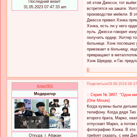
Последний визит:
об этом Джесси, тот выбег
31.05.2023 07:47:33 am
встретятся на закате. Уо
производстве мебели. В эт
Джесси привел Хэнка прям
Хэнка, есть ли у него орд
пуль. Джесси говорит изну
получить ордер. Уолтер то
больнице. Хэнк поспешно у
приезжает в больницу, ище
превращают в металлолом, 
Хэнк Шредер, и Гас предл
0
Поделиться
26.06.2016 08:3
Krian7871
Модератор
:: Серия № 3#07. "Одна мин
(One Minute)
Когда кузены были детьми,
телефону. Когда дядя Тио 
второго брата, Марко, хва
отпускает Марко, а потом 
фотографию Хэнка. В это в
требует сказать, с кем Дж
Откуда:
г. Абакан