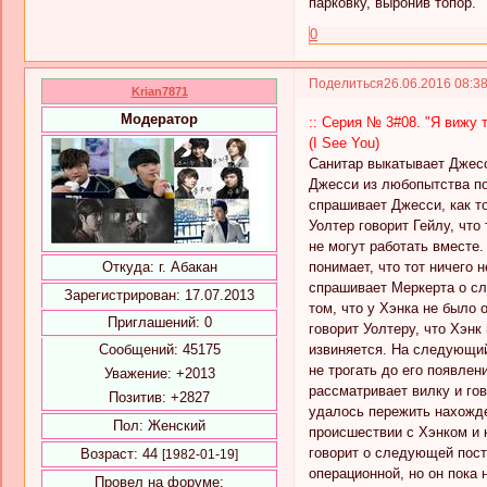
парковку, выронив топор.
0
Поделиться
26.06.2016 08:3
Krian7871
Модератор
:: Серия № 3#08. "Я вижу т
(I See You)
Санитар выкатывает Джесси
Джесси из любопытства по
спрашивает Джесси, как то
Уолтер говорит Гейлу, что
не могут работать вместе.
понимает, что тот ничего 
Откуда:
г. Абакан
спрашивает Меркерта о сл
Зарегистрирован
: 17.07.2013
том, что у Хэнка не было 
Приглашений:
0
говорит Уолтеру, что Хэнк
извиняется. На следующий
Сообщений:
45175
не трогать до его появлен
Уважение:
+2013
рассматривает вилку и гов
Позитив:
+2827
удалось пережить нахожде
Пол:
Женский
происшествии с Хэнком и к
говорит о следующей пост
Возраст:
44
[1982-01-19]
операционной, но он пока 
Провел на форуме: