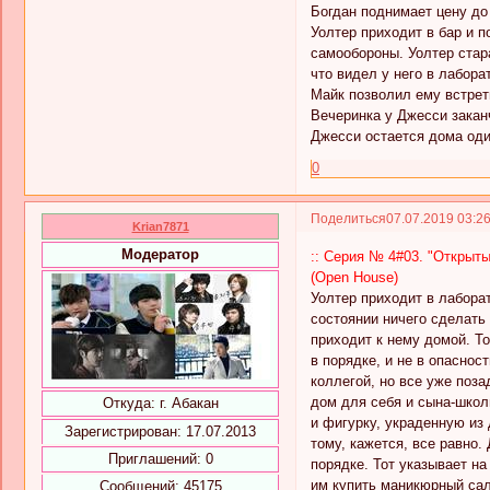
Богдан поднимает цену до 
Уолтер приходит в бар и 
самообороны. Уолтер стара
что видел у него в лабора
Майк позволил ему встрети
Вечеринка у Джесси заканч
Джесси остается дома оди
0
Поделиться
07.07.2019 03:2
Krian7871
Модератор
:: Серия № 4#03. "Открыты
(Open House)
Уолтер приходит в лабора
состоянии ничего сделать 
приходит к нему домой. То
в порядке, и не в опаснос
коллегой, но все уже поз
дом для себя и сына-школ
Откуда:
г. Абакан
и фигурку, украденную из
Зарегистрирован
: 17.07.2013
тому, кажется, все равно.
Приглашений:
0
порядке. Тот указывает на
им купить маникюрный сало
Сообщений:
45175