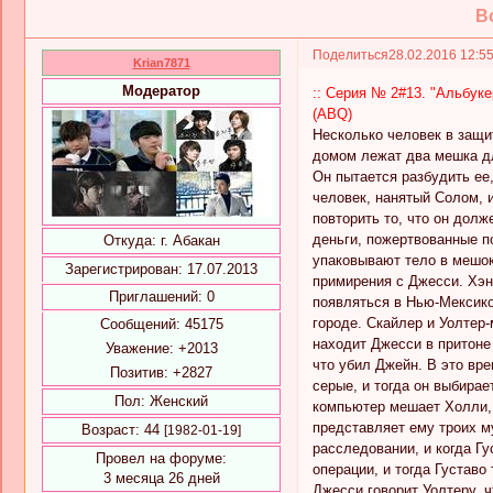
Во
Поделиться
28.02.2016 12:5
Krian7871
Модератор
:: Серия № 2#13. "Альбукер
(ABQ)
Несколько человек в защи
домом лежат два мешка дл
Он пытается разбудить ее,
человек, нанятый Солом, 
повторить то, что он долж
деньги, пожертвованные по
Откуда:
г. Абакан
упаковывают тело в мешок
Зарегистрирован
: 17.07.2013
примирения с Джесси. Хэн
Приглашений:
0
появляться в Нью-Мексико,
городе. Скайлер и Уолтер-
Сообщений:
45175
находит Джесси в притоне
Уважение:
+2013
что убил Джейн. В это вр
Позитив:
+2827
серые, и тогда он выбирае
Пол:
Женский
компьютер мешает Холли, 
представляет ему троих м
Возраст:
44
[1982-01-19]
расследовании, и когда Гу
Провел на форуме:
операции, и тогда Густаво
3 месяца 26 дней
Джесси говорит Уолтеру, ч