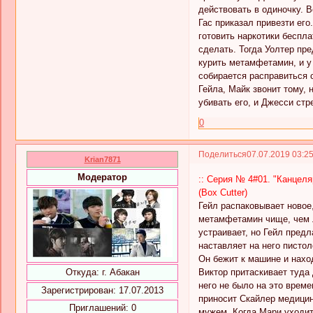
действовать в одиночку. В
Гас приказал привезти его
готовить наркотики беспла
сделать. Тогда Уолтер пре
курить метамфетамин, и у 
собирается расправиться с
Гейла, Майк звонит тому, 
убивать его, и Джесси стр
0
Поделиться
07.07.2019 03:2
Krian7871
Модератор
:: Серия № 4#01. "Канцеля
(Box Cutter)
Гейл распаковывает новое
метамфетамин чище, чем л
устраивает, но Гейл предл
наставляет на него пистол
Он бежит к машине и нахо
Виктор притаскивает туда 
Откуда:
г. Абакан
него не было на это време
Зарегистрирован
: 17.07.2013
приносит Скайлер медицин
Приглашений:
0
мужем. Когда Мари уходит