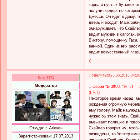
корна и пустых бутылок от
получит ордер, по которо
Джесси. Он идет к дому, т
дверь и входит. Майк заб
обнаруживает, что Скайле
видит мужчин в сапогах, к
Виктору, помощнику Гаса,
ванной. Один из них рассм
видит искусственный глаз,
0
Поделиться
26.06.2016 04:2
Krian7871
Модератор
:: Серия № 3#03. "Я.Т.Т." ::
(I.F.T)
Некоторое время назад, б
рождения огромную черепа
ему голову. Майк наблюдае
нужно об этом знать. Скай
вызывает полицию и говор
Скайлер говорит им, чтобы
Откуда:
г. Абакан
разведены, то Уолтер имее
Зарегистрирован
: 17.07.2013
виновата Скайлер. Когда т