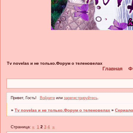
Tv novelas и не только.Форум о теленовелах
Главная
Ф
Привет, Гость!
Войдите
или
зарегистрируйтесь
.
»
Tv novelas и не только.Форум о теленовелах
»
Сериало
Страница:
«
1
2
3
4
»