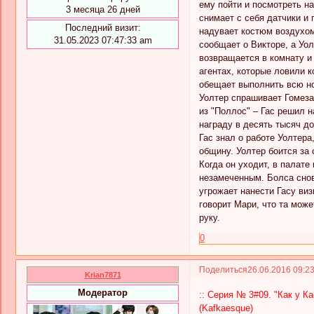
ему пойти и посмотреть на
3 месяца 26 дней
снимает с себя датчики и 
Последний визит:
надувает костюм воздухом
31.05.2023 07:47:33 am
сообщает о Викторе, а Уол
возвращается в комнату и 
агентах, которые ловили к
обещает выполнить всю но
Уолтер спрашивает Гомеза,
из "Поллос" – Гас решил н
награду в десять тысяч до
Гас знал о работе Уолтера
общину. Уолтер боится за 
Когда он уходит, в палате
незамеченным. Болса снов
угрожает нанести Гасу ви
говорит Мари, что та може
руку.
0
Поделиться
26.06.2016 09:2
Krian7871
Модератор
:: Серия № 3#09. "Как у Ка
(Kafkaesque)