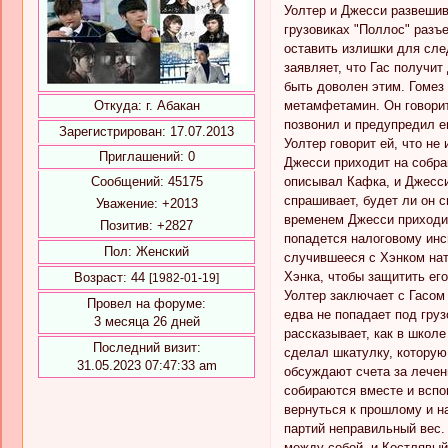
Уолтер и Джесси развешив
грузовиках "Поллос" разъ
оставить излишки для сле
заявляет, что Гас получит
быть доволен этим. Гомез 
метамфетамин. Он говорит 
Откуда:
г. Абакан
позвонил и предупредил ег
Зарегистрирован
: 17.07.2013
Уолтер говорит ей, что не
Приглашений:
0
Джесси приходит на собран
описывал Кафка, и Джесси
Сообщений:
45175
спрашивает, будет ли он с
Уважение:
+2013
временем Джесси приходит 
Позитив:
+2827
попадется налоговому инсп
Пол:
Женский
случившееся с Хэнком нато
Хэнка, чтобы защитить его
Возраст:
44
[1982-01-19]
Уолтер заключает с Гасом 
Провел на форуме:
едва не попадает под груз
3 месяца 26 дней
рассказывает, как в школе
Последний визит:
сделал шкатулку, которую 
31.05.2023 07:47:33 am
обсуждают счета за лечен
собираются вместе и вспом
вернуться к прошлому и н
партий неправильный вес.
между собой, и Костлявый 