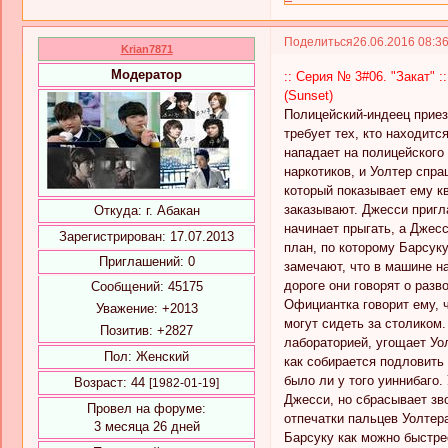
Поделиться
26.06.2016 08:3
Krian7871
Модератор
:: Серия № 3#06. "Закат" ::
(Sunset)
Полицейский-индеец приез
требует тех, кто находитс
нападает на полицейского 
наркотиков, и Уолтер спра
который показывает ему кв
заказывают. Джесси пригла
Откуда:
г. Абакан
начинает прыгать, а Джесс
Зарегистрирован
: 17.07.2013
план, по которому Барсуку
Приглашений:
0
замечают, что в машине на
дороге они говорят о разв
Сообщений:
45175
Официантка говорит ему, ч
Уважение:
+2013
могут сидеть за столиком
Позитив:
+2827
лабораторией, угощает Уол
Пол:
Женский
как собирается подловить
было ли у того уиннибаго.
Возраст:
44
[1982-01-19]
Джесси, но сбрасывает зво
Провел на форуме:
отпечатки пальцев Уолтера
3 месяца 26 дней
Барсуку как можно быстре