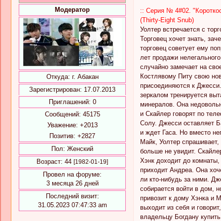
Модератор
:: Серия № 4#02. "Короткос
(Thirty-Eight Snub)
Уолтер встречается с тор
Торговец хочет знать, зач
торговец советует ему поп
лет продажи нелегального
случайно замечает на сво
Костлявому Питу свою нов
Откуда:
г. Абакан
присоединяются к Джесси.
Зарегистрирован
: 17.07.2013
зеркалом тренируется выт
Приглашений:
0
минералов. Она недовольна
и Скайлер говорят по теле
Сообщений:
45175
Солу. Джесси оставляет Б
Уважение:
+2013
и ждет Гаса. Но вместо не
Позитив:
+2827
Майк, Уолтер спрашивает, 
Пол:
Женский
больше не увидит. Скайлер
Хэнк доходит до комнаты,
Возраст:
44
[1982-01-19]
приходит Андреа. Она хоче
Провел на форуме:
ли кто-нибудь за ними. Дж
3 месяца 26 дней
собирается войти в дом, н
Последний визит:
привозит к дому Хэнка и М
31.05.2023 07:47:33 am
выходит из себя и говорит
владельцу Богдану купить 