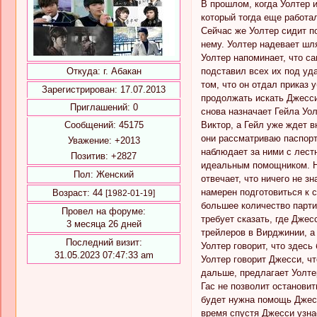
В прошлом, когда Уолтер 
который тогда еще работал
Сейчас же Уолтер сидит по
нему. Уолтер надевает шля
Уолтер напоминает, что с
подставил всех их под уда
Откуда:
г. Абакан
том, что он отдал приказ 
Зарегистрирован
: 17.07.2013
продолжать искать Джесси
Приглашений:
0
снова назначает Гейла Уол
Виктор, а Гейл уже ждет в
Сообщений:
45175
они рассматриваю паспорта
Уважение:
+2013
наблюдает за ними с лест
Позитив:
+2827
идеальным помощником. Не
Пол:
Женский
отвечает, что ничего не з
намерен подготовиться к 
Возраст:
44
[1982-01-19]
большее количество парти
Провел на форуме:
требует сказать, где Джес
3 месяца 26 дней
трейлеров в Вирджинии, а
Последний визит:
Уолтер говорит, что здесь
31.05.2023 07:47:33 am
Уолтер говорит Джесси, чт
дальше, предлагает Уолте
Гас не позволит остановит
будет нужна помощь Джесс
время спустя Джесси узнае