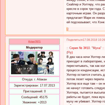
Скайлер и Уолтеру, что ра
кресле в сорок три года. 
карточным играм. Он разр
предлагает Мари их помощь
ей подсказывает, что Хэнк
0
Поделиться
17.08.2018 10:2
Krian7871
Модератор
:: Серия № 3#10. "Муха" ::
(Fly)
В два часа ночи Уолтер л
приходит в лабораторию, 
пересчитывать, так как к
процессе конденсации, исп
Уолтер остается считать д
потом лезет через перила 
Откуда:
г. Абакан
Уолтер все еще там – он н
Зарегистрирован
: 17.07.2013
не начнут готовить следую
Приглашений:
0
Уолтера, пытается высыпа
работы не будет, пока мух
Сообщений:
45175
муху не убивает. Уолтер г
Уважение:
+2013