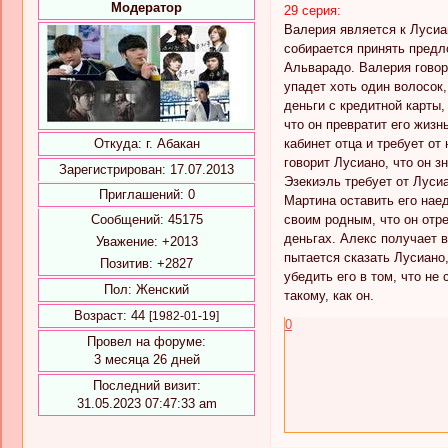
Модератор
29 серия:
Валерия является к Лусиан
собирается принять предл
Альварадо. Валерия говори
упадет хоть один волосок,
деньги с кредитной карты,
что он превратит его жизн
кабинет отца и требует от
Откуда:
г. Абакан
говорит Лусиано, что он з
Зарегистрирован
: 17.07.2013
Эзекиэль требует от Лусиа
Приглашений:
0
Мартина оставить его нае
своим родным, что он отре
Сообщений:
45175
деньгах. Алекс получает 
Уважение:
+2013
пытается сказать Лусиано,
Позитив:
+2827
убедить его в том, что не
Пол:
Женский
такому, как он.
Возраст:
44
[1982-01-19]
0
Провел на форуме:
3 месяца 26 дней
Последний визит:
31.05.2023 07:47:33 am