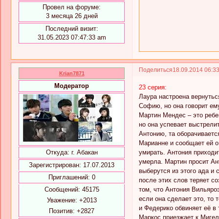
Провел на форуме:
3 месяца 26 дней
Последний визит:
31.05.2023 07:47:33 am
Поделиться
18.09.2014 06:3
Krian7871
Модератор
23 серия:
Лаура настроена вернутьс
Софию, но она говорит ему
Мартин Мендес – это ребе
но она успевает выстрелит
Антонию, та оборачивается
Марианне и сообщает ей о
умирать. Антония приходит
Откуда:
г. Абакан
умерла. Мартин просит Ант
Зарегистрирован
: 17.07.2013
выберутся из этого ада и 
Приглашений:
0
после этих слов теряет со
том, что Антония Вильяроэ
Сообщений:
45175
если она сделает это, то 
Уважение:
+2013
и Федерико обвиняет её в 
Позитив:
+2827
Маркос приезжает к Мигел