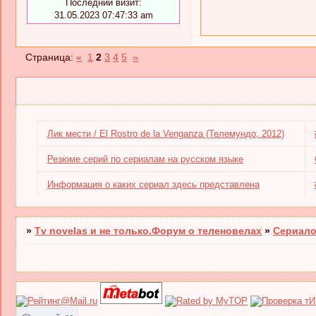
Последний визит:
31.05.2023 07:47:33 am
Страница:
«
1
2
3
4
5
»
Лик мести / El Rostro de la Venganza (Телемундо, 2012)
Резюме серий по сериалам на русском языке
Информация о каких сериал здесь представлена
»
Tv novelas и не только.Форум о теленовелах
»
Сериало