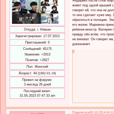
Федерико после слов Марти
живет под одной крышей с
говорит ей, что она не до
то она сделает хуже ему. 
обратиться в полицию. Эзе
его жизни. Марианна прин
ребенок-монстр. Валерия г
Откуда:
г. Абакан
правду обо всём, что прои
Зарегистрирован
: 17.07.2013
не виноват. Он говорит им,
Приглашений:
0
доказывает.
Сообщений:
45175
0
Уважение:
+2013
Позитив:
+2827
Пол:
Женский
Возраст:
44
[1982-01-19]
Провел на форуме:
3 месяца 26 дней
Последний визит:
31.05.2023 07:47:33 am
Поделиться
05.10.2014 04:1