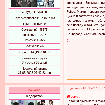
своем доме. Эзекиэль при
ней одно деликатное дело
Рейес. Мартин говорит Але
Откуда:
г. Абакан
Диана и застает в своём д
Зарегистрирован
: 17.07.2013
настаивает на том, чтобы 
Приглашений:
0
всю правду о том, что Лу
понимает, что Марианна и
Сообщений:
45175
Альварадо. Эзекиэль возв
Уважение:
+2013
Позитив:
+2827
0
Пол:
Женский
Возраст:
44
[1982-01-19]
Провел на форуме:
3 месяца 26 дней
Последний визит:
31.05.2023 07:47:33 am
Поделиться
18.09.2014 06:3
Krian7871
Модератор
28 серия:
Валерия приезжает к Марти