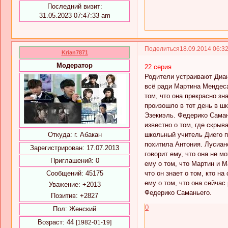
Последний визит:
31.05.2023 07:47:33 am
Поделиться
18.09.2014 06:3
Krian7871
Модератор
22 серия
Родители устраивают Диане
всё ради Мартина Мендеса,
том, что она прекрасно зн
произошло в тот день в шк
Эзекиэль. Федерико Саман
известно о том, где скрыв
школьный учитель Диего п
Откуда:
г. Абакан
похитила Антония. Лусиано
Зарегистрирован
: 17.07.2013
говорит ему, что она не м
Приглашений:
0
ему о том, что Мартин и М
что он знает о том, кто н
Сообщений:
45175
ему о том, что она сейчас
Уважение:
+2013
Федерико Саманьего.
Позитив:
+2827
0
Пол:
Женский
Возраст:
44
[1982-01-19]