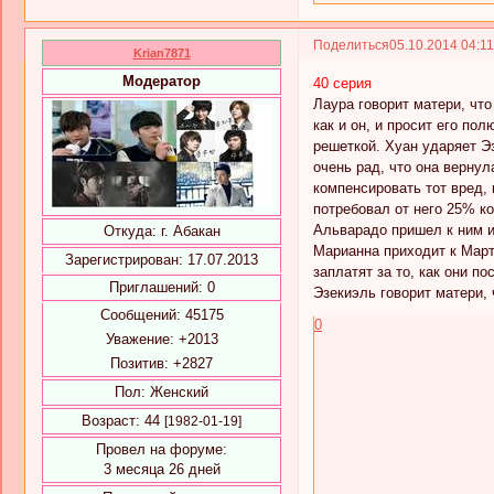
Поделиться
05.10.2014 04:1
Krian7871
Модератор
40 серия
Лаура говорит матери, что
как и он, и просит его по
решеткой. Хуан ударяет Эз
очень рад, что она верну
компенсировать тот вред, 
потребовал от него 25% ко
Альварадо пришел к ним и
Откуда:
г. Абакан
Марианна приходит к Март
Зарегистрирован
: 17.07.2013
заплатят за то, как они п
Приглашений:
0
Эзекиэль говорит матери, 
Сообщений:
45175
0
Уважение:
+2013
Позитив:
+2827
Пол:
Женский
Возраст:
44
[1982-01-19]
Провел на форуме:
3 месяца 26 дней