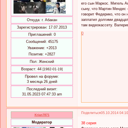
его сын Маркос. Мигель А
сыну, что Мартин Мендес 
говорит Федерико, что он 
заплатил долгими двадцат
Откуда:
г. Абакан
там видеокассету. Валерия
Зарегистрирован
: 17.07.2013
0
Приглашений:
0
Сообщений:
45175
Уважение:
+2013
Позитив:
+2827
Пол:
Женский
Возраст:
44
[1982-01-19]
Провел на форуме:
3 месяца 26 дней
Последний визит:
31.05.2023 07:47:33 am
Поделиться
05.10.2014 04:1
Krian7871
Модератор
38 серия