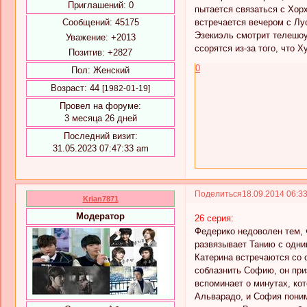
Приглашений:
0
пытается связаться с Хорх
встречается вечером с Лу
Сообщений:
45175
Эзекиэль смотрит телешоу
Уважение:
+2013
ссорятся из-за того, что
Позитив:
+2827
0
Пол:
Женский
Возраст:
44
[1982-01-19]
Провел на форуме:
3 месяца 26 дней
Последний визит:
31.05.2023 07:47:33 am
Поделиться
18.09.2014 06:3
Krian7871
Модератор
26 серия:
Федерико недоволен тем, 
развязывает Танию с одни
Катерина встречаются со 
соблазнить Софию, он приз
вспоминает о минутах, ко
Альварадо, и София поним