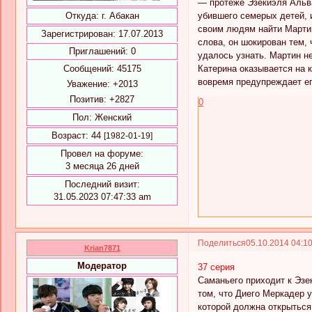
— протеже Эзекиэля Альва
убившего семерых детей, 
Откуда:
г. Абакан
своим людям найти Мартина
Зарегистрирован
: 17.07.2013
слова, он шокирован тем,
Приглашений:
0
удалось узнать. Мартин не
Катерина оказывается на 
Сообщений:
45175
вовремя предупреждает его
Уважение:
+2013
Позитив:
+2827
0
Пол:
Женский
Возраст:
44
[1982-01-19]
Провел на форуме:
3 месяца 26 дней
Последний визит:
31.05.2023 07:47:33 am
Поделиться
05.10.2014 04:1
Krian7871
Модератор
37 серия
Саманьего приходит к Эзе
том, что Диего Меркадер 
которой должна открыться 