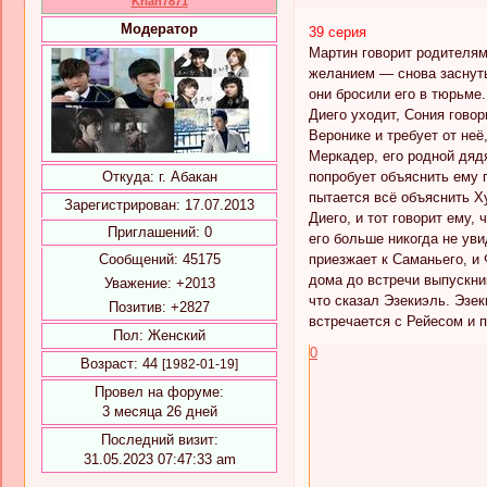
Krian7871
Модератор
39 серия
Мартин говорит родителям
желанием — снова заснуть.
они бросили его в тюрьме.
Диего уходит, Сония говор
Веронике и требует от неё
Меркадер, его родной дядя
попробует объяснить ему 
Откуда:
г. Абакан
пытается всё объяснить Х
Зарегистрирован
: 17.07.2013
Диего, и тот говорит ему,
Приглашений:
0
его больше никогда не уви
приезжает к Саманьего, и 
Сообщений:
45175
дома до встречи выпускник
Уважение:
+2013
что сказал Эзекиэль. Эзек
Позитив:
+2827
встречается с Рейесом и 
Пол:
Женский
0
Возраст:
44
[1982-01-19]
Провел на форуме:
3 месяца 26 дней
Последний визит:
31.05.2023 07:47:33 am