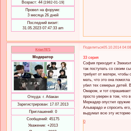
Возраст:
44
[1982-01-19]
Провел на форуме:
3 месяца 26 дней
Последний визит:
31.05.2023 07:47:33 am
Поделиться
05.10.2014 04:0
Krian7871
Модератор
33 серия
София приходит к Эзекиэлю
так поступать со своим сы
требует от матери, чтобы 
мать, что это она помогла
убил тех семерых детей. 
Омаром, и тот спрашивает 
просто уверен в том, что 
Откуда:
г. Абакан
Меркадер опустил оружие и
Зарегистрирован
: 17.07.2013
Альварадо и спросить его,
Приглашений:
0
выдумал всю эту историю 
Сообщений:
45175
0
Уважение:
+2013