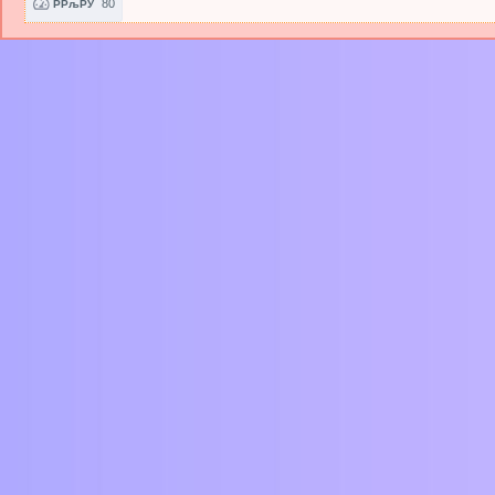
80
РРљРЎ