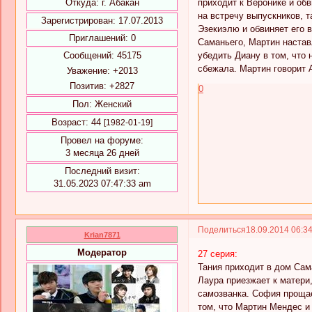
приходит к Веронике и обв
Откуда:
г. Абакан
на встречу выпускников, т
Зарегистрирован
: 17.07.2013
Эзекиэлю и обвиняет его в
Приглашений:
0
Саманьего, Мартин наставл
убедить Диану в том, что
Сообщений:
45175
сбежала. Мартин говорит А
Уважение:
+2013
Позитив:
+2827
0
Пол:
Женский
Возраст:
44
[1982-01-19]
Провел на форуме:
3 месяца 26 дней
Последний визит:
31.05.2023 07:47:33 am
Поделиться
18.09.2014 06:3
Krian7871
Модератор
27 серия:
Тания приходит в дом Сама
Лаура приезжает к матери
самозванка. София прощает
том, что Мартин Мендес и 