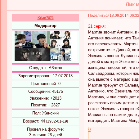
Лик м
Поделиться
18.09.2014 06:3
Krian7871
Модератор
21 серия:
Мартин звонит Антонии, и 
Антония понимает, что Тан
его переночевать. Мартин 
встречается с Дианой, ко
Эзекиэль звонит Лусиано и
домой к матери Эзекиэля 
женщина говорит ей, что 
Откуда:
г. Абакан
Сальвадором, который нам
Зарегистрирован
: 17.07.2013
она вместе с матерью вид
Приглашений:
0
Мартин требует от Сальвад
Антонию, что Эзекиэль пр
Сообщений:
45175
Мартину, и она сообщает е
Уважение:
+2013
рассказать своим детям о 
Позитив:
+2827
покое. Эзекиэль говорит 
Пол:
Женский
Марианны на самом деле д
выгородить Мартина Менд
Возраст:
44
[1982-01-19]
Провел на форуме:
0
3 месяца 26 дней