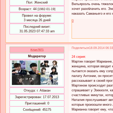
Пол:
Женский
Вильяроэль очень тяжелое
хочет разоблачить его. Эз
Возраст:
44
[1982-01-19]
наказать Саманьего и его 
Провел на форуме:
3 месяца 26 дней
0
Последний визит:
31.05.2023 07:47:33 am
Поделиться
18.09.2014 06:3
Krian7871
Модератор
24 серия:
Мартин говорит Марианне, 
женщина, которая вводит 
пытается оказать ему соп
палату Антонии, он просит
рассказывает в своей про
Мартином происходит разго
спрашивает у Эзекиэля, ка
Откуда:
г. Абакан
счастливых минутах, кото
Зарегистрирован
: 17.07.2013
Наталия прослушивает авто
Приглашений:
0
которые произошли много 
Марианна говорит ему, чт
Сообщений:
45175