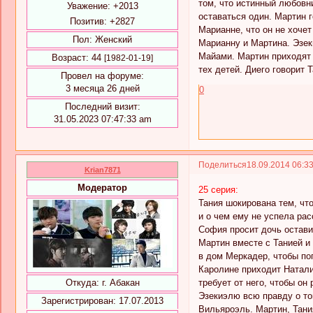
том, что истинный любовни
Уважение:
+2013
оставаться один. Мартин 
Позитив:
+2827
Марианне, что он не хоче
Пол:
Женский
Марианну и Мартина. Эзеки
Майами. Мартин приходят н
Возраст:
44
[1982-01-19]
тех детей. Диего говорит Т
Провел на форуме:
3 месяца 26 дней
0
Последний визит:
31.05.2023 07:47:33 am
Поделиться
18.09.2014 06:3
Krian7871
Модератор
25 серия:
Тания шокирована тем, что
и о чем ему не успела рас
София просит дочь оставит
Мартин вместе с Танией и
в дом Меркадер, чтобы по
Каролине приходит Натали
требует от него, чтобы он
Откуда:
г. Абакан
Эзекиэлю всю правду о том
Зарегистрирован
: 17.07.2013
Вильяроэль. Мартин, Тани