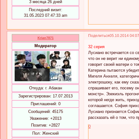
3 месяца 26 дней
Последний визит:
31.05.2023 07:47:33 am
Поделиться
05.10.2014 04:0
Krian7871
Модератор
32 серия
Лусиано встречается со св
что он не верит ни едином
говорит своей матери о то
Катерина пытаются убедит
Мигеля Анхеля, категориче
электрошоку, как ему сказ
спрашивает его, посему он
Откуда:
г. Абакан
монстр». Эзекиэль прогоня
Зарегистрирован
: 17.07.2013
которой негде жить, прихо
Приглашений:
0
соглашается. София приход
Лусиано признается Софии
Сообщений:
45175
рассказать ей о том, что 
Уважение:
+2013
Позитив:
+2827
0
Пол:
Женский