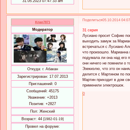
31.05.2023 07:47:33 am
Поделиться
05.10.2014 04:0
Krian7871
Модератор
31 серия
Лусиано просит Софию пом
выходить замуж за Марианн
встречаться с Лусиано Аль
что произошло. Марианна 
подумала ли она над его 
они ничего не помнили о 
Эзекиэлю, что это он наня
Откуда:
г. Абакан
делится с Мартином по по
Зарегистрирован
: 17.07.2013
Мартин приходит в дом сво
Приглашений:
0
применили электрошок.
Сообщений:
45175
0
Уважение:
+2013
Позитив:
+2827
Пол:
Женский
Возраст:
44
[1982-01-19]
Провел на форуме: