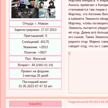
Мартина Мендеса. К Мариа
Анхель прибегает к Катери
сталкивается там лицом к
Мартину, что Антонию Вил
в кабинете Эзекиэля обнар
Мартину, чтобы поговорить
Откуда:
г. Абакан
Эзекиэль пытается убедит
Зарегистрирован
: 17.07.2013
её отца. Диана всё больше
Приглашений:
0
его сыном. Также Эзекиэль
родного отца. Маркос гов
Сообщений:
45175
говорит отцу, что он с са
Уважение:
+2013
Позитив:
+2827
0
Пол:
Женский
Возраст:
44
[1982-01-19]
Провел на форуме:
3 месяца 26 дней
Последний визит:
31.05.2023 07:47:33 am
Поделиться
18.09.2014 06:3
Krian7871