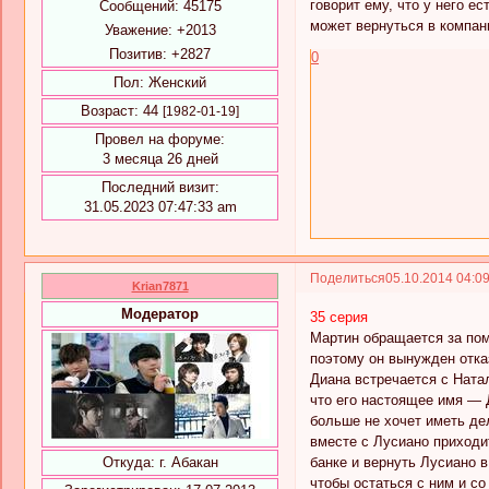
говорит ему, что у него е
Сообщений:
45175
может вернуться в компан
Уважение:
+2013
Позитив:
+2827
0
Пол:
Женский
Возраст:
44
[1982-01-19]
Провел на форуме:
3 месяца 26 дней
Последний визит:
31.05.2023 07:47:33 am
Поделиться
05.10.2014 04:0
Krian7871
Модератор
35 серия
Мартин обращается за помо
поэтому он вынужден отказ
Диана встречается с Ната
что его настоящее имя — Д
больше не хочет иметь де
вместе с Лусиано приходи
банке и вернуть Лусиано в
Откуда:
г. Абакан
чтобы остаться с ним и с