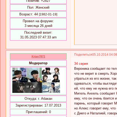
Позитив:
+2827
Пол:
Женский
Возраст:
44
[1982-01-19]
Провел на форуме:
3 месяца 26 дней
Последний визит:
31.05.2023 07:47:33 am
Поделиться
05.10.2014 04:0
Krian7871
Модератор
34 серия
Вероника сообщает по тел
что не верит в смерть Хор
убраться из его жизни, та
одеваться, чтобы выгляде
ей, что ему не нужна его 
Мигель Анхель сообщает К
ему, что он очень боится 
Откуда:
г. Абакан
парень, который говорит М
Зарегистрирован
: 17.07.2013
но Алекс говорит ему, что
Приглашений:
0
с Диего и Наталией, говор