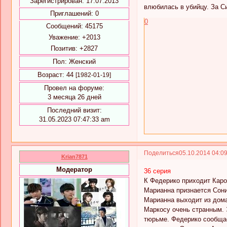
Зарегистрирован
: 17.07.2013
влюбилась в убийцу. За С
Приглашений:
0
0
Сообщений:
45175
Уважение:
+2013
Позитив:
+2827
Пол:
Женский
Возраст:
44
[1982-01-19]
Провел на форуме:
3 месяца 26 дней
Последний визит:
31.05.2023 07:47:33 am
Поделиться
05.10.2014 04:0
Krian7871
Модератор
36 серия
К Федерико приходит Карол
Марианна признается Сонии
Марианна выходит из дома
Маркосу очень странным. Э
тюрьме. Федерико сообщает