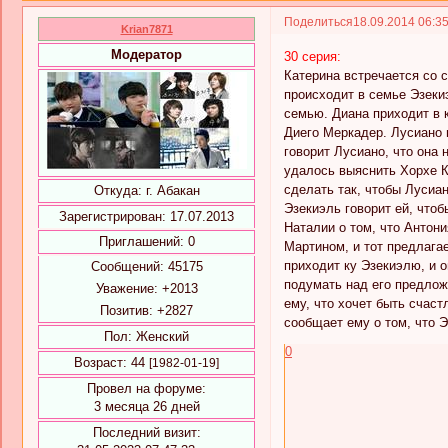
Поделиться
18.09.2014 06:3
Krian7871
Модератор
30 серия:
Катерина встречается со с
происходит в семье Эзеки
семью. Диана приходит в к
Диего Меркадер. Лусиано п
говорит Лусиано, что она 
удалось выяснить Хорхе К
сделать так, чтобы Лусиа
Откуда:
г. Абакан
Эзекиэль говорит ей, что
Зарегистрирован
: 17.07.2013
Наталии о том, что Антони
Приглашений:
0
Мартином, и тот предлага
приходит ку Эзекиэлю, и о
Сообщений:
45175
подумать над его предложе
Уважение:
+2013
ему, что хочет быть счаст
Позитив:
+2827
сообщает ему о том, что 
Пол:
Женский
0
Возраст:
44
[1982-01-19]
Провел на форуме:
3 месяца 26 дней
Последний визит: