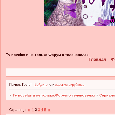
Tv novelas и не только.Форум о теленовелах
Главная
Ф
Привет, Гость!
Войдите
или
зарегистрируйтесь
.
»
Tv novelas и не только.Форум о теленовелах
»
Сериало
Страница:
«
1
2
3
4
5
»