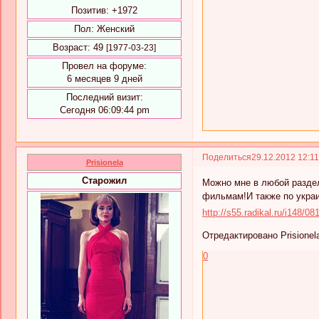
Позитив:
+1972
Пол:
Женский
Возраст:
49
[1977-03-23]
Провел на форуме:
6 месяцев 9 дней
Последний визит:
Сегодня 06:09:44 pm
Поделиться
29.12.2012 12:1
Prisionela
Старожил
Можно мне в любой раздел
фильмам!И также по укра
http://s55.radikal.ru/i148/0
Отредактировано Prisionela
0