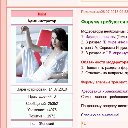
Поделиться
08.07.2013 05:2
Maria
Администратор
Форуму требуются м
Модераторы необходимы 
1.
Идущие сериалы
(Темы 
2. В раздел "
В мире кино 
стран ЛА, Сериалы Индии,
3. В разделы:
" В мире му
Обязанности модератора
1. Пополнять разделы фо
2. Отвечать на вопросы, 
Форуму впервые требуются
Зарегистрирован
: 14.07.2010
Требования к кандидатам:
Приглашений:
0
Самое главное требование
Сообщений:
25352
По данному вопросу писат
Уважение:
+4075
Спасибо за внимание!
Позитив:
+1972
+1
Пол:
Женский