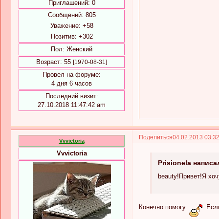
Приглашений:
0
Сообщений:
805
Уважение:
+58
Позитив:
+302
Пол:
Женский
Возраст:
55
[1970-08-31]
Провел на форуме:
4 дня 6 часов
Последний визит:
27.10.2018 11:47:42 am
Поделиться
04.02.2013 03:3
Vvvictoria
Vvvictoria
Prisionela написа
beauty!Привет!Я хо
Конечно помогу.
Если