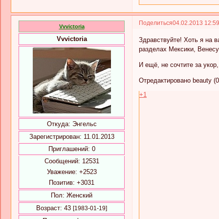
Поделиться
04.02.2013 12:5
Vvvictoria
Vvvictoria
Здравствуйте! Хоть я на 
разделах Мексики, Венесу
И ещё, не сочтите за уко
Отредактировано beauty (0
+1
Откуда:
Энгельс
Зарегистрирован
: 11.01.2013
Приглашений:
0
Сообщений:
12531
Уважение:
+2523
Позитив:
+3031
Пол:
Женский
Возраст:
43
[1983-01-19]