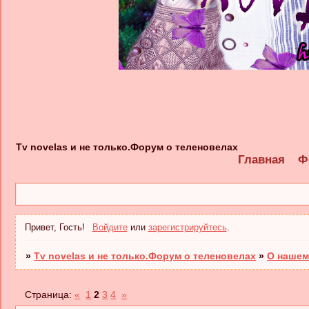
Tv novelas и не только.Форум о теленовелах
Главная
Ф
Привет, Гость!
Войдите
или
зарегистрируйтесь
.
»
Tv novelas и не только.Форум о теленовелах
»
О нашем
Страница:
«
1
2
3
4
»