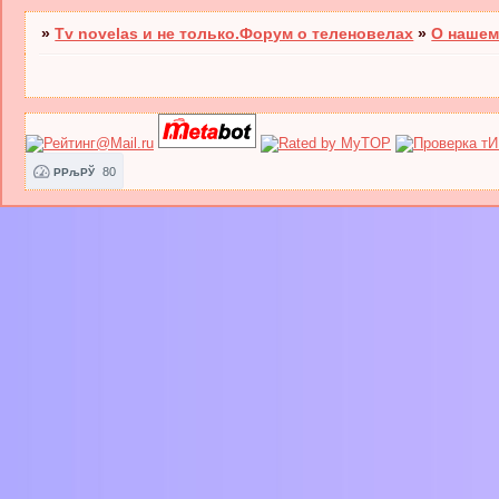
»
Tv novelas и не только.Форум о теленовелах
»
О нашем
80
РРљРЎ