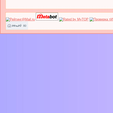
80
РРљРЎ