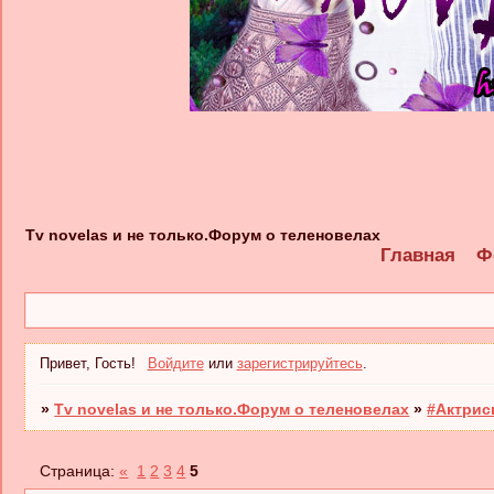
Tv novelas и не только.Форум о теленовелах
Главная
Ф
Привет, Гость!
Войдите
или
зарегистрируйтесь
.
»
Tv novelas и не только.Форум о теленовелах
»
#Актрис
Страница:
«
1
2
3
4
5