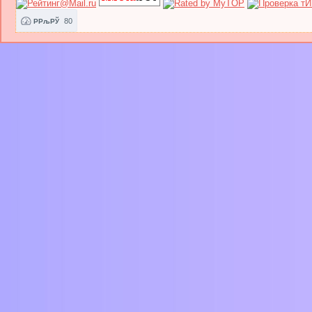
80
РРљРЎ