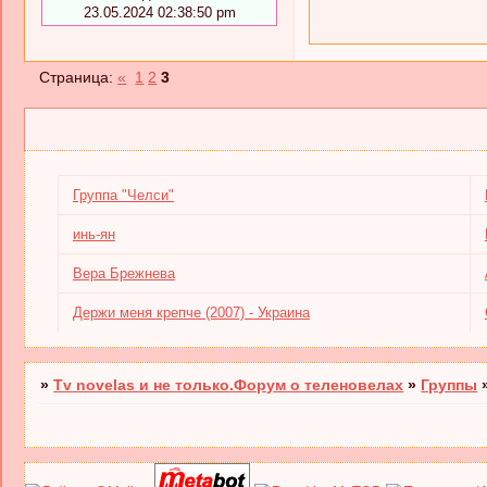
23.05.2024 02:38:50 pm
Страница:
«
1
2
3
Группа "Челси"
инь-ян
Вера Брежнева
Держи меня крепче (2007) - Украина
»
Tv novelas и не только.Форум о теленовелах
»
Группы