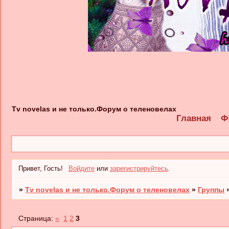
Tv novelas и не только.Форум о теленовелах
Главная
Ф
Привет, Гость!
Войдите
или
зарегистрируйтесь
.
»
Tv novelas и не только.Форум о теленовелах
»
Группы
Страница:
«
1
2
3