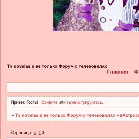
Tv novelas и не только.Форум о теленовелах
Главная
Ф
Привет, Гость!
Войдите
или
зарегистрируйтесь
.
»
Tv novelas и не только.Форум о теленовелах
»
#Актрис
Страница:
«
1
2