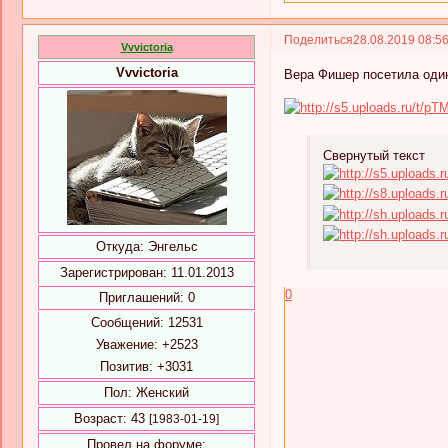
Поделиться
28.08.2019 08:5
Vvvictoria
Vvvictoria
Вера Фишер посетила один
Свернутый текст
Откуда:
Энгельс
Зарегистрирован
: 11.01.2013
0
Приглашений:
0
Сообщений:
12531
Уважение:
+2523
Позитив:
+3031
Пол:
Женский
Возраст:
43
[1983-01-19]
Провел на форуме: