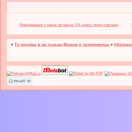
Информация о каких актрисах ЛА здесь представлена
»
Tv novelas и не только.Форум о теленовелах
»
#Актрис
80
РРљРЎ