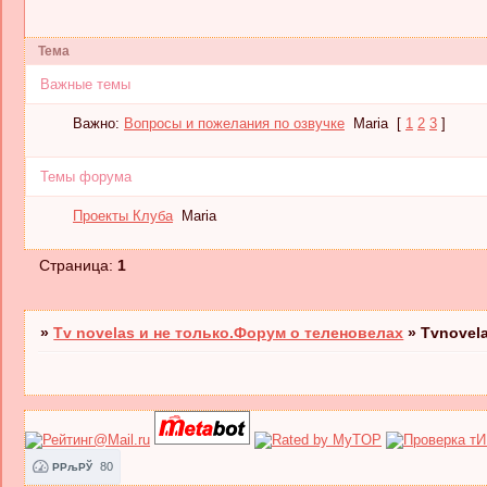
Тема
Важные темы
Важно:
Вопросы и пожелания по озвучке
Maria
[
1
2
3
]
Темы форума
Проекты Клуба
Maria
Страница:
1
»
Tv novelas и не только.Форум о теленовелах
»
Tvnovel
80
РРљРЎ