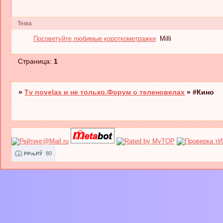
Тема
Посоветуйте любимые короткометражки
Milli
Страница:
1
»
Tv novelas и не только.Форум о теленовелах
»
#Кино
80
РРљРЎ