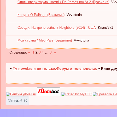
Опять вверх тормашками! / De Pernas pro Ar 2 (Бразилия)
Vvv
Клоун / O Palhaço (Бразилия)
Vvvictoria
Соседи. На тропе войны / Neighbors (2014) - США
Krian7871
Моя страна / Meu País (Бразилия)
Vvvictoria
Страница:
«
1
2
3
4
…
8
»
»
Tv novelas и не только.Форум о теленовелах
»
Кино др
80
РРљРЎ