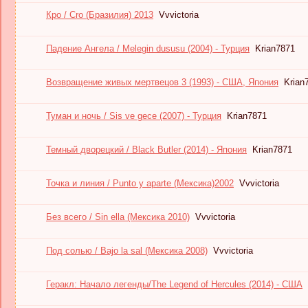
Кро / Cro (Бразилия) 2013
Vvvictoria
Падение Ангела / Melegin dususu (2004) - Турция
Krian7871
Возвращение живых мертвецов 3 (1993) - США, Япония
Krian
Туман и ночь / Sis ve gece (2007) - Турция
Krian7871
Темный дворецкий / Black Butler (2014) - Япония
Krian7871
Точка и линия / Punto y aparte (Мексика)2002
Vvvictoria
Без всего / Sin ella (Мексика 2010)
Vvvictoria
Под солью / Bajo la sal (Мексика 2008)
Vvvictoria
Геракл: Начало легенды/The Legend of Hercules (2014) - США