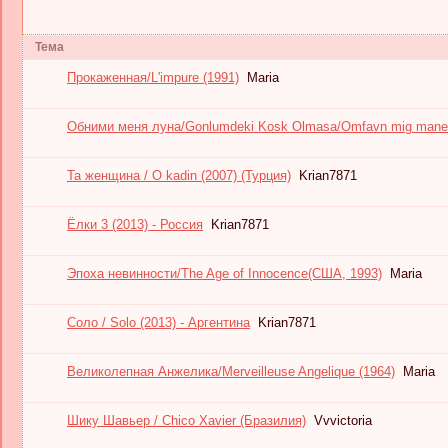
Тема
Прокаженная/L'impure (1991)
Maria
Обними меня луна/Gonlumdeki Kosk Olmasa/Omfavn mig mane 
Та женщина / O kadin (2007) (Турция)
Krian7871
Ёлки 3 (2013) - Россия
Krian7871
Эпоха невинности/The Age of Innocence(США, 1993)
Maria
Соло / Solo (2013) - Аргентина
Krian7871
Великолепная Анжелика/Merveilleuse Angelique (1964)
Maria
Шику Шавьер / Chico Xavier (Бразилия)
Vvvictoria