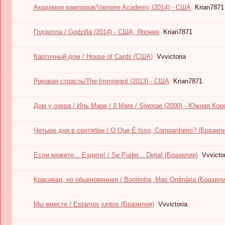
Академия вампиров/Vampire Academy (2014) - США
Krian7871
Годзилла / Godzilla (2014) - США, Япония
Krian7871
Карточный дом / House of Cards (США)
Vvvictoria
Роковая страсть/The Immigrant (2013) - США
Krian7871
Дом у озера / Иль Маре / Il Mare / Siworae (2000) - Южная Кор
Четыре дня в сентябре / O Que É Isso, Companheiro? (Бразил
Если можете... Ездите! / Se Puder... Dirija! (Бразилия)
Vvvicto
Красивая, но обыкновенная / Bonitinha, Mas Ordinária (Бразили
Мы вместе / Estamos juntos (Бразилия)
Vvvictoria