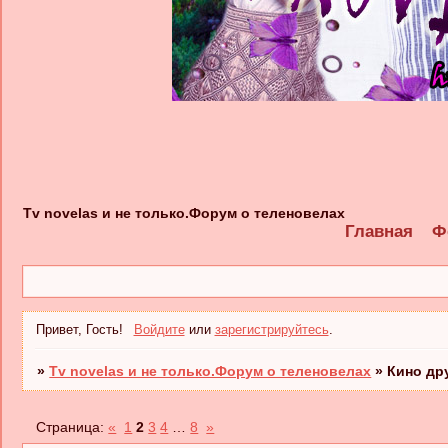
Tv novelas и не только.Форум о теленовелах
Главная
Ф
Привет, Гость!
Войдите
или
зарегистрируйтесь
.
»
Tv novelas и не только.Форум о теленовелах
»
Кино др
Страница:
«
1
2
3
4
…
8
»