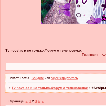
Tv novelas и не только.Форум о теленовелах
Главная
Ф
Привет, Гость!
Войдите
или
зарегистрируйтесь
.
»
Tv novelas и не только.Форум о теленовелах
»
#Актёры
Страница:
«
1
2
3
4
»