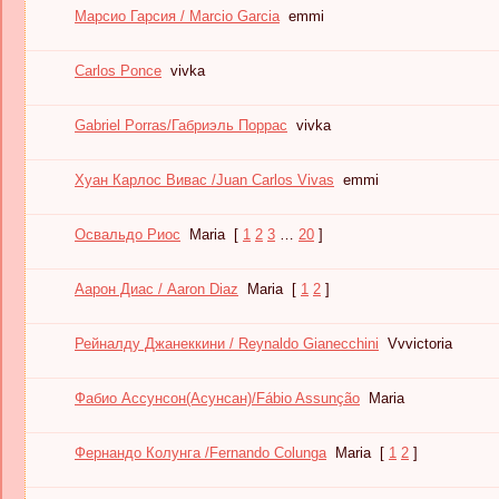
Марсио Гарсия / Marcio Garcia
emmi
Carlos Ponce
vivka
Gabriel Porras/Габриэль Поррас
vivka
Хуан Карлос Вивас /Juan Carlos Vivas
emmi
Освальдо Риос
Maria
[
1
2
3
…
20
]
Аарон Диас / Aaron Diaz
Maria
[
1
2
]
Рейналду Джанеккини / Reynaldo Gianecchini
Vvvictoria
Фабио Ассунсон(Асунсан)/Fábio Assunção
Maria
Фернандо Колунга /Fernando Colunga
Maria
[
1
2
]