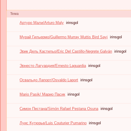
Тема
Артуро Мали/Arturo Maly
irinsgol
Мурай Гильермо/Guillermo Murray Muttis Bird Sayi
irinsgol
Эрик Дель Кастильо/Eric Del Castillo-Negrete Galván
irinsgol
Эрнесто Лагуардия/Ernesto Laguardia
irinsgol
Освальдо Лапорт/Osvaldo Laport
irinsgol
Mario Pasik/ Марио Пасик
irinsgol
Симон Пестана/Simón Rafael Pestana Osuna
irinsgol
Луис Кутюрье/Luis Couturier Pumarino
irinsgol