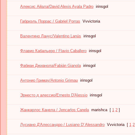
Алексис Айала/David Alexis Ayala Padro
irinsgol
Габриэль Поррас / Gabriel Porras
Vvvictoria
Валентино Ланус/Valentino Lanús
irinsgol
Флавио Кабальеро / Flavio Caballero
irinsgol
Фабиан Джианола/Fabián Gianola
irinsgol
Антонио Гримау/Antonio Grimau
irinsgol
Эрнесто д алессио/Ernesto D'Alessio
irinsgol
Жанкарлос Канела / Jencarlos Canela
marishca
[
1
2
]
Лусиано Д'Алессандро / Lusiano D' Alessandro
Vvvictoria
[
1
2