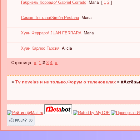
Габриэль Коррадо/ Gabriel Corrado
Maria
[
1
2
]
Симон Пестана/Simón Pestana
Maria
Хуан Ферраро/ JUAN FERRARA
Maria
Хуан Карлос Гарсия
Alicia
Страница:
«
1
2
3
4
»
»
Tv novelas и не только.Форум о теленовелах
»
#Актёры
80
РРљРЎ