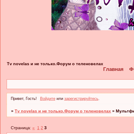
Tv novelas и не только.Форум о теленовелах
Главная
Ф
Привет, Гость!
Войдите
или
зарегистрируйтесь
.
»
Tv novelas и не только.Форум о теленовелах
»
Мультф
Страница:
«
1
2
3