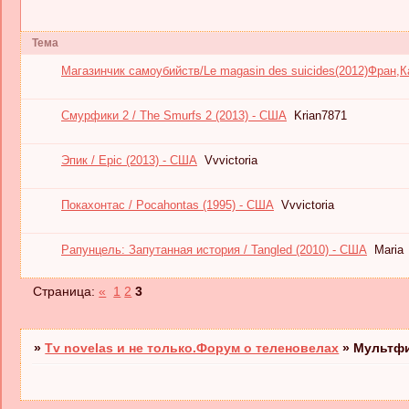
Тема
Магазинчик самоубийств/Le magasin des suicides(2012)Фран,
Смурфики 2 / The Smurfs 2 (2013) - США
Krian7871
Эпик / Epic (2013) - США
Vvvictoria
Покахонтас / Pocahontas (1995) - США
Vvvictoria
Рапунцель: Запутанная история / Tangled (2010) - США
Maria
Страница:
«
1
2
3
»
Tv novelas и не только.Форум о теленовелах
»
Мультф