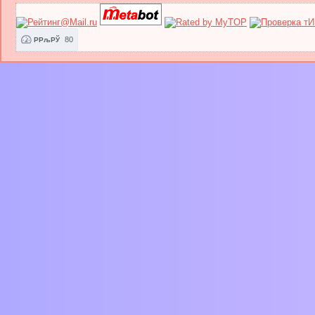
80
РРљРЎ